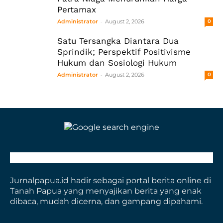
Pertamax
-
Administrator
August 2, 2026
0
Satu Tersangka Diantara Dua
Sprindik; Perspektif Positivisme
Hukum dan Sosiologi Hukum
-
Administrator
August 2, 2026
0
Jurnalpapua.id hadir sebagai portal berita online di
Tanah Papua yang menyajikan berita yang enak
dibaca, mudah dicerna, dan gampang dipahami.