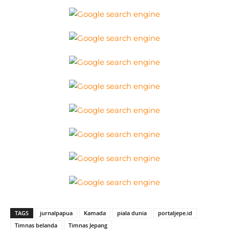
TAGS
jurnalpapua
Kamada
piala dunia
portaljepe.id
Timnas belanda
Timnas Jepang