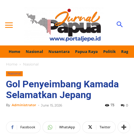
Home
Nasional
Nusantara
Papua Raya
Politik
Ragam
Home
Nasional
Nasional
Gol Penyeimbang Kamada
Selamatkan Jepang
By
Administrator
-
73
June 15, 2026
0
Facebook
WhatsApp
Twitter