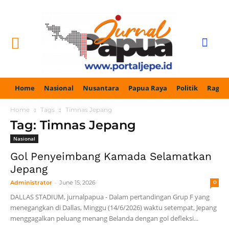
Home
Nasional
Nusantara
Papua Raya
Politik
Ragam
Home
Tags
Timnas Jepang
Tag: Timnas Jepang
Nasional
Gol Penyeimbang Kamada Selamatkan
Jepang
-
Administrator
June 15, 2026
0
DALLAS STADIUM, jurnalpapua - Dalam pertandingan Grup F yang
menegangkan di Dallas, Minggu (14/6/2026) waktu setempat, Jepang
menggagalkan peluang menang Belanda dengan gol defleksi...