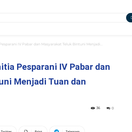
 Pesparani IV Pabar dan Masyarakat Teluk Bintuni Menjadi...
itia Pesparani IV Pabar dan
uni Menjadi Tuan dan
36
0
Twitter
Print
Telegram