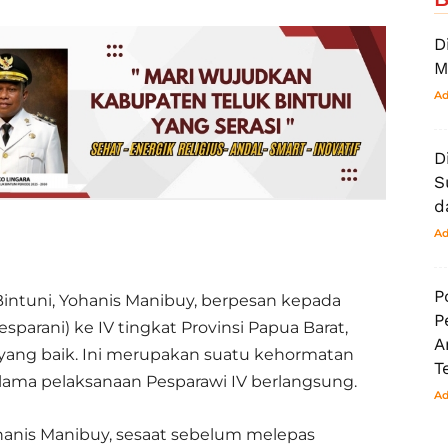
D
M
Ad
D
S
d
Ad
P
Bintuni, Yohanis Manibuy, berpesan kepada
P
sparani) ke IV tingkat Provinsi Papua Barat,
A
yang baik. Ini merupakan suatu kehormatan
T
elama pelaksanaan Pesparawi IV berlangsung.
Ad
hanis Manibuy, sesaat sebelum melepas