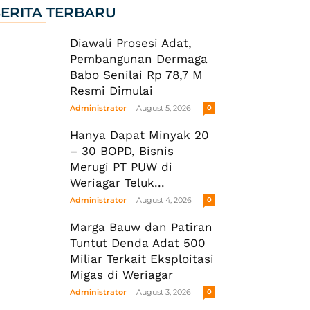
ERITA TERBARU
Diawali Prosesi Adat,
Pembangunan Dermaga
Babo Senilai Rp 78,7 M
Resmi Dimulai
-
Administrator
August 5, 2026
0
Hanya Dapat Minyak 20
– 30 BOPD, Bisnis
Merugi PT PUW di
Weriagar Teluk...
-
Administrator
August 4, 2026
0
Marga Bauw dan Patiran
Tuntut Denda Adat 500
Miliar Terkait Eksploitasi
Migas di Weriagar
-
Administrator
August 3, 2026
0