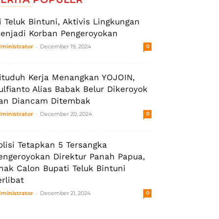
i Teluk Bintuni, Aktivis Lingkungan
enjadi Korban Pengeroyokan
-
ministrator
December 19, 2024
0
ituduh Kerja Menangkan YOJOIN,
ulfianto Alias Babak Belur Dikeroyok
an Diancam Ditembak
-
ministrator
December 20, 2024
0
olisi Tetapkan 5 Tersangka
engeroyokan Direktur Panah Papua,
nak Calon Bupati Teluk Bintuni
erlibat
-
ministrator
December 21, 2024
0