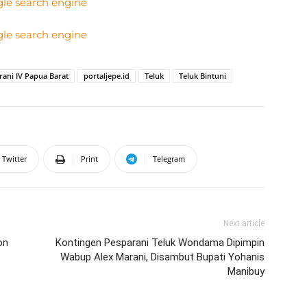
rani IV Papua Barat
portaljepe.id
Teluk
Teluk Bintuni
Twitter
Print
Telegram
Next article
on
Kontingen Pesparani Teluk Wondama Dipimpin
Wabup Alex Marani, Disambut Bupati Yohanis
Manibuy