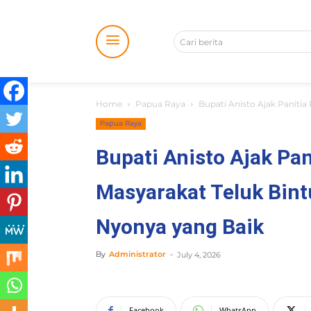
Cari berita
Home
Papua Raya
Bupati Anisto Ajak Panitia
Papua Raya
Bupati Anisto Ajak Pan
Masyarakat Teluk Bint
Nyonya yang Baik
By
Administrator
-
July 4, 2026
Facebook
WhatsApp