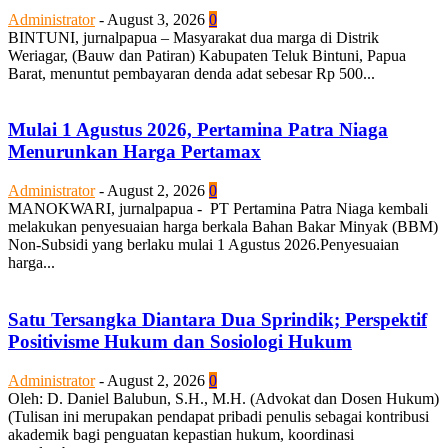
Administrator
-
August 3, 2026
0
BINTUNI, jurnalpapua – Masyarakat dua marga di Distrik
Weriagar, (Bauw dan Patiran) Kabupaten Teluk Bintuni, Papua
Barat, menuntut pembayaran denda adat sebesar Rp 500...
Mulai 1 Agustus 2026, Pertamina Patra Niaga
Menurunkan Harga Pertamax
Administrator
-
August 2, 2026
0
MANOKWARI, jurnalpapua - PT Pertamina Patra Niaga kembali
melakukan penyesuaian harga berkala Bahan Bakar Minyak (BBM)
Non-Subsidi yang berlaku mulai 1 Agustus 2026.Penyesuaian
harga...
Satu Tersangka Diantara Dua Sprindik; Perspektif
Positivisme Hukum dan Sosiologi Hukum
Administrator
-
August 2, 2026
0
Oleh: D. Daniel Balubun, S.H., M.H. (Advokat dan Dosen Hukum)
(Tulisan ini merupakan pendapat pribadi penulis sebagai kontribusi
akademik bagi penguatan kepastian hukum, koordinasi