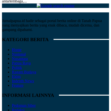
antarlembaga,...
Jurnalpapua.id hadir sebagai portal berita online di Tanah Papua
yang menyajikan berita yang enak dibaca, mudah dicerna, dan
gampang dipahami.
KATEGORI BERITA
Home
Nasional
Nusantara
Papua Raya
Politik
Ragam Budaya
Ekbis
Indepth News
Feature
INFORMASI LAINNYA
Pedoman Siber
Redaksi