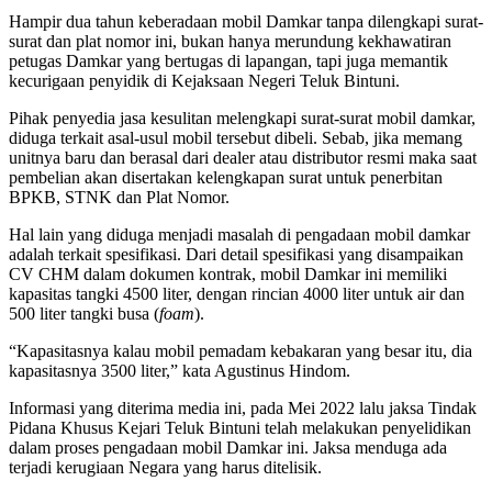
Hampir dua tahun keberadaan mobil Damkar tanpa dilengkapi surat-
surat dan plat nomor ini, bukan hanya merundung kekhawatiran
petugas Damkar yang bertugas di lapangan, tapi juga memantik
kecurigaan penyidik di Kejaksaan Negeri Teluk Bintuni.
Pihak penyedia jasa kesulitan melengkapi surat-surat mobil damkar,
diduga terkait asal-usul mobil tersebut dibeli. Sebab, jika memang
unitnya baru dan berasal dari dealer atau distributor resmi maka saat
pembelian akan disertakan kelengkapan surat untuk penerbitan
BPKB, STNK dan Plat Nomor.
Hal lain yang diduga menjadi masalah di pengadaan mobil damkar
adalah terkait spesifikasi. Dari detail spesifikasi yang disampaikan
CV CHM dalam dokumen kontrak, mobil Damkar ini memiliki
kapasitas tangki 4500 liter, dengan rincian 4000 liter untuk air dan
500 liter tangki busa (
foam
).
“Kapasitasnya kalau mobil pemadam kebakaran yang besar itu, dia
kapasitasnya 3500 liter,” kata Agustinus Hindom.
Informasi yang diterima media ini, pada Mei 2022 lalu jaksa Tindak
Pidana Khusus Kejari Teluk Bintuni telah melakukan penyelidikan
dalam proses pengadaan mobil Damkar ini. Jaksa menduga ada
terjadi kerugiaan Negara yang harus ditelisik.