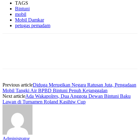
TAGS
Bintuni
mobil
Mobil Damkar
petugas pemadam
Facebook
WhatsApp
Twitter
Print
Previous article
Diduga Merugikan Negara Ratusan Juta, Pengadaan
Mobil Tangki Air BPBD Bintuni Penuh Kejanggalan
Next article
Ada Wakapolres, Dua Anggota Dewan Bintuni Baku
Lawan di Turnamen Roland Kasihiw Cup
Administrator