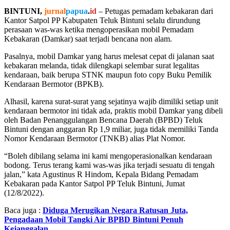
BINTUNI,
jurnal
papua
.
id
– Petugas pemadam kebakaran dari
Kantor Satpol PP Kabupaten Teluk Bintuni selalu dirundung
perasaan was-was ketika mengoperasikan mobil Pemadam
Kebakaran (Damkar) saat terjadi bencana non alam.
Pasalnya, mobil Damkar yang harus melesat cepat di jalanan saat
kebakaran melanda, tidak dilengkapi selembar surat legalitas
kendaraan, baik berupa STNK maupun foto copy Buku Pemilik
Kendaraan Bermotor (BPKB).
Alhasil, karena surat-surat yang sejatinya wajib dimiliki setiap unit
kendaraan bermotor ini tidak ada, praktis mobil Damkar yang dibeli
oleh Badan Penanggulangan Bencana Daerah (BPBD) Teluk
Bintuni dengan anggaran Rp 1,9 miliar, juga tidak memiliki Tanda
Nomor Kendaraan Bermotor (TNKB) alias Plat Nomor.
“Boleh dibilang selama ini kami mengoperasionalkan kendaraan
bodong. Terus terang kami was-was jika terjadi sesuatu di tengah
jalan,” kata Agustinus R Hindom, Kepala Bidang Pemadam
Kebakaran pada Kantor Satpol PP Teluk Bintuni, Jumat
(12/8/2022).
Baca juga :
Diduga Merugikan Negara Ratusan Juta,
Pengadaan Mobil Tangki Air BPBD Bintuni Penuh
Kejanggalan