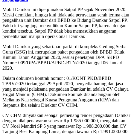
Mobil Damkar ini dipergunakan Satpol PP sejak November 2020.
Meski demikian, hingga kini tidak ada pernyataan serah terima atau
pengalihan unit Damkar dari BPBD ke Bidang Damkar Satpol PP.
Fakta ini yang juga menyulitkan Kantor Satpol PP, karena dengan
kondisi tersebut, Satpol PP tidak bisa memasukkan anggaran
pemeliharaan maupun operasional Damkar.
Mobil Damkar yang sehari-hari parkir di kompleks Gedung Serba
Guna (GSG) ini, merupakan paket pengadaan oleh BPBD Teluk
Bintuni Tahun Anggaran 2020, sesuai penetapan DPA-SKPD
Nomor: 009/DPA/BPBD/APBD-BTN/2020 tanggal 06 Januari
2020.
Dalam dokumen kontrak nomor : 01/KONT-PKD/BPBD-
TB/IV/2020 tertanggal 29 April 2020, penyedia barang dan jasa
yang menjadi pelaksana pengadaan Damkar ini adalah CV Cahaya
Hogut Mandiri (CHM). Dokumen kontrak ditandatangani oleh
Melianus Naa sebagai Kuasa Pengguna Anggaran (KPA) dan
Stepanus Iba selaku Direktur CV CHM.
CV CHM dinyatakan sebagai pemenang tender pengadaan Damkar
dengan nilai penawaran sebesar Rp 1.985.000.000, mengalahkan
CV Noel Mandiri SP 5 yang menawar Rp 1.988.200.000 dan CV
Tanjung Besi Kampung Lama, dengan tawaran Rp 1.991.000.000.