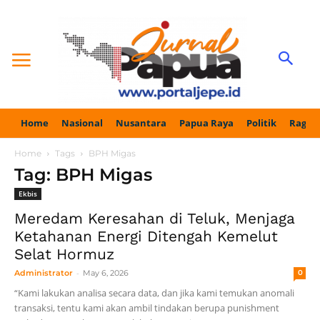
Home
Nasional
Nusantara
Papua Raya
Politik
Ragam
Home
Tags
BPH Migas
Tag: BPH Migas
Ekbis
Meredam Keresahan di Teluk, Menjaga
Ketahanan Energi Ditengah Kemelut
Selat Hormuz
-
Administrator
May 6, 2026
0
“Kami lakukan analisa secara data, dan jika kami temukan anomali
transaksi, tentu kami akan ambil tindakan berupa punishment