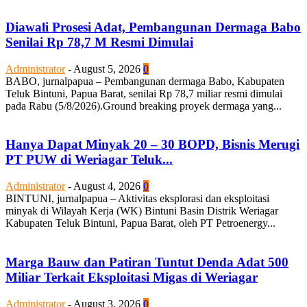
Diawali Prosesi Adat, Pembangunan Dermaga Babo
Senilai Rp 78,7 M Resmi Dimulai
Administrator
-
August 5, 2026
0
BABO, jurnalpapua – Pembangunan dermaga Babo, Kabupaten
Teluk Bintuni, Papua Barat, senilai Rp 78,7 miliar resmi dimulai
pada Rabu (5/8/2026).Ground breaking proyek dermaga yang...
Hanya Dapat Minyak 20 – 30 BOPD, Bisnis Merugi
PT PUW di Weriagar Teluk...
Administrator
-
August 4, 2026
0
BINTUNI, jurnalpapua – Aktivitas eksplorasi dan eksploitasi
minyak di Wilayah Kerja (WK) Bintuni Basin Distrik Weriagar
Kabupaten Teluk Bintuni, Papua Barat, oleh PT Petroenergy...
Marga Bauw dan Patiran Tuntut Denda Adat 500
Miliar Terkait Eksploitasi Migas di Weriagar
Administrator
-
August 3, 2026
0