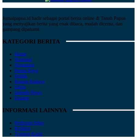
Jurnalpapua.id hadir sebagai portal berita online di Tanah Papua
yang menyajikan berita yang enak dibaca, mudah dicerna, dan
gampang dipahami.
KATEGORI BERITA
Home
Nasional
Nusantara
Papua Raya
Politik
Ragam Budaya
Ekbis
Indepth News
Feature
INFORMASI LAINNYA
Pedoman Siber
Redaksi
Tentang Kami