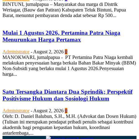
BINTUNI, jurnalpapua – Masyarakat dua marga di Distrik
Weriagar, (Bauw dan Patiran) Kabupaten Teluk Bintuni, Papua
Barat, menuntut pembayaran denda adat sebesar Rp 500...
Mulai 1 Agustus 2026, Pertamina Patra Niaga
Menurunkan Harga Pertamax
Administrator
-
August 2, 2026
0
MANOKWARI, jurnalpapua - PT Pertamina Patra Niaga kembali
melakukan penyesuaian harga berkala Bahan Bakar Minyak (BBM)
Non-Subsidi yang berlaku mulai 1 Agustus 2026.Penyesuaian
harga...
Satu Tersangka Diantara Dua Sprindik; Perspektif
Positivisme Hukum dan Sosiologi Hukum
Administrator
-
August 2, 2026
0
Oleh: D. Daniel Balubun, S.H., M.H. (Advokat dan Dosen Hukum)
(Tulisan ini merupakan pendapat pribadi penulis sebagai kontribusi
akademik bagi penguatan kepastian hukum, koordinasi
antarlembaga,...