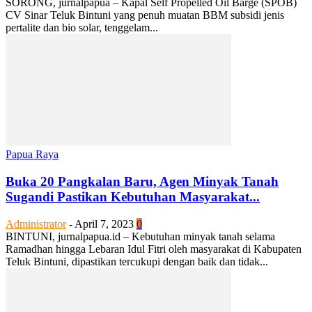
SORONG, jurnalpapua – Kapal Self Propelled Oil Barge (SPOB)
CV Sinar Teluk Bintuni yang penuh muatan BBM subsidi jenis
pertalite dan bio solar, tenggelam...
Papua Raya
Buka 20 Pangkalan Baru, Agen Minyak Tanah
Sugandi Pastikan Kebutuhan Masyarakat...
Administrator
-
April 7, 2023
0
BINTUNI, jurnalpapua.id – Kebutuhan minyak tanah selama
Ramadhan hingga Lebaran Idul Fitri oleh masyarakat di Kabupaten
Teluk Bintuni, dipastikan tercukupi dengan baik dan tidak...