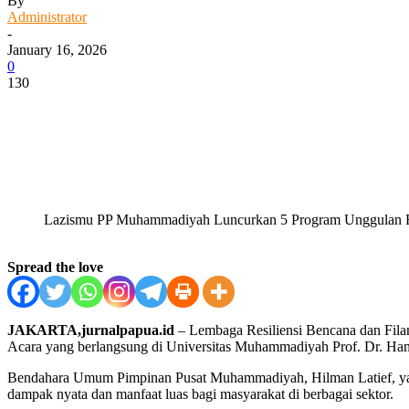
By
Administrator
-
January 16, 2026
0
130
Facebook
WhatsApp
Twitter
Print
Lazismu PP Muhammadiyah Luncurkan 5 Program Unggula
Spread the love
JAKARTA,jurnalpapua.id
– Lembaga Resiliensi Bencana dan Fil
Acara yang berlangsung di Universitas Muhammadiyah Prof. Dr. Ha
Bendahara Umum Pimpinan Pusat Muhammadiyah, Hilman Latief, yang 
dampak nyata dan manfaat luas bagi masyarakat di berbagai sektor.