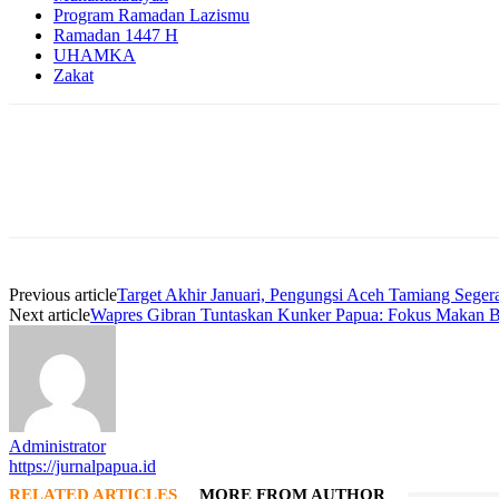
Program Ramadan Lazismu
Ramadan 1447 H
UHAMKA
Zakat
Facebook
WhatsApp
Twitter
Print
Previous article
Target Akhir Januari, Pengungsi Aceh Tamiang Seger
Next article
Wapres Gibran Tuntaskan Kunker Papua: Fokus Makan B
Administrator
https://jurnalpapua.id
RELATED ARTICLES
MORE FROM AUTHOR