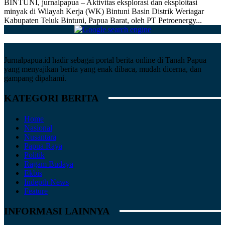
BINTUNI, jurnalpapua – Aktivitas eksplorasi dan eksploitasi
minyak di Wilayah Kerja (WK) Bintuni Basin Distrik Weriagar
Kabupaten Teluk Bintuni, Papua Barat, oleh PT Petroenergy...
Jurnalpapua.id hadir sebagai portal berita online di Tanah Papua
yang menyajikan berita yang enak dibaca, mudah dicerna, dan
gampang dipahami.
KATEGORI BERITA
Home
Nasional
Nusantara
Papua Raya
Politik
Ragam Budaya
Ekbis
Indepth News
Feature
INFORMASI LAINNYA