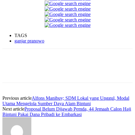
TAGS
ganjar pranowo
Facebook
WhatsApp
Twitter
Print
Previous article
Alfons Manibuy; SDM Lokal yang Unggul, Modal
Utama Mengelola Sumber Daya Alam Bintuni
Next article
Proposal Belum Dijawab Pemda, 44 Jemaah Calon Haji
Bintuni Pakai Dana Pribadi ke Embarkasi