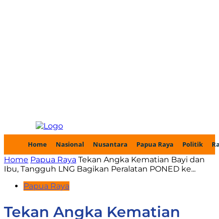
Home
Nasional
Nusantara
Papua Raya
Politik
R
Home
Papua Raya
Tekan Angka Kematian Bayi dan
Ibu, Tangguh LNG Bagikan Peralatan PONED ke...
Papua Raya
Tekan Angka Kematian