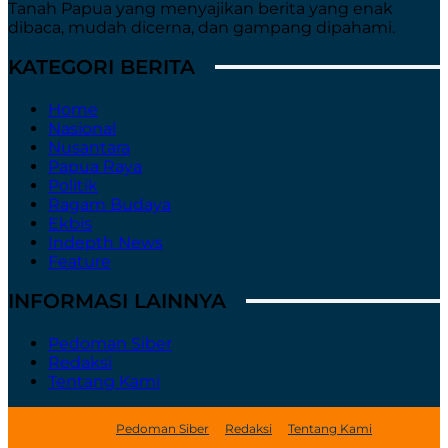
Tanah Papua yang menyajikan berita yang enak
dibaca, mudah dicerna, dan gampang dipahami.
KATEGORI BERITA
Home
Nasional
Nusantara
Papua Raya
Politik
Ragam Budaya
Ekbis
Indepth News
Feature
INFORMASI LAINNYA
Pedoman Siber
Redaksi
Tentang Kami
Pedoman Siber
Redaksi
Tentang Kami