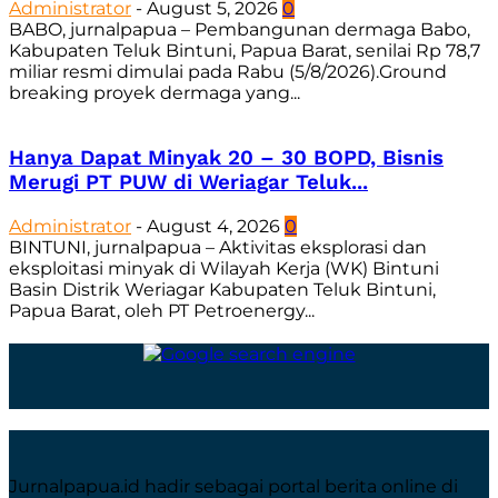
Administrator
-
August 5, 2026
0
BABO, jurnalpapua – Pembangunan dermaga Babo,
Kabupaten Teluk Bintuni, Papua Barat, senilai Rp 78,7
miliar resmi dimulai pada Rabu (5/8/2026).Ground
breaking proyek dermaga yang...
Hanya Dapat Minyak 20 – 30 BOPD, Bisnis
Merugi PT PUW di Weriagar Teluk...
Administrator
-
August 4, 2026
0
BINTUNI, jurnalpapua – Aktivitas eksplorasi dan
eksploitasi minyak di Wilayah Kerja (WK) Bintuni
Basin Distrik Weriagar Kabupaten Teluk Bintuni,
Papua Barat, oleh PT Petroenergy...
Jurnalpapua.id hadir sebagai portal berita online di