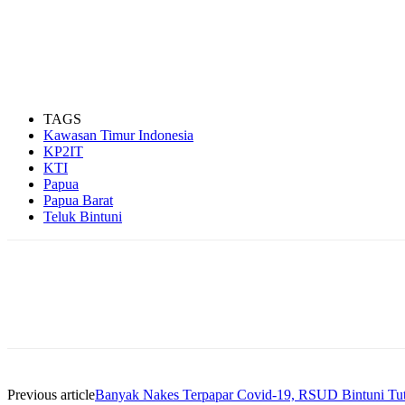
TAGS
Kawasan Timur Indonesia
KP2IT
KTI
Papua
Papua Barat
Teluk Bintuni
Facebook
WhatsApp
Twitter
Print
Previous article
Banyak Nakes Terpapar Covid-19, RSUD Bintuni Tut