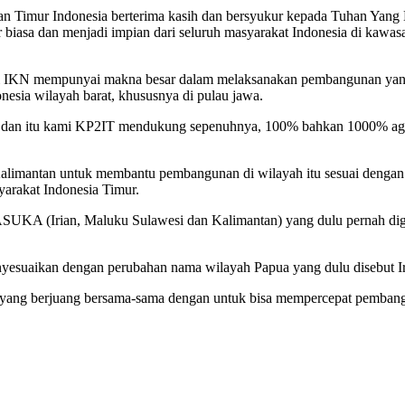
an Timur Indonesia berterima kasih dan bersyukur kepada Tuhan Yang
biasa dan menjadi impian dari seluruh masyarakat Indonesia di kawasan
okasi IKN mempunyai makna besar dalam melaksanakan pembangunan yan
nesia wilayah barat, khususnya di pulau jawa.
aik dan itu kami KP2IT mendukung sepenuhnya, 100% bahkan 1000% ag
Kalimantan untuk membantu pembangunan di wilayah itu sesuai dengan
yarakat Indonesia Timur.
ASUKA (Irian, Maluku Sulawesi dan Kalimantan) yang dulu pernah diga
uaikan dengan perubahan nama wilayah Papua yang dulu disebut Ir
t yang berjuang bersama-sama dengan untuk bisa mempercepat pemban