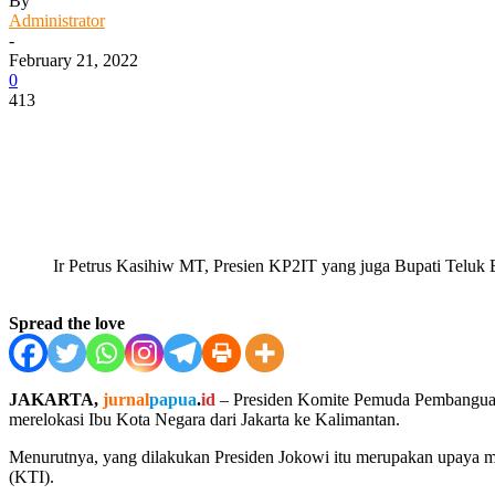
By
Administrator
-
February 21, 2022
0
413
Facebook
WhatsApp
Twitter
Print
Ir Petrus Kasihiw MT, Presien KP2IT yang juga Bupati Teluk B
Spread the love
JAKARTA,
jurnal
papua
.
id
– Presiden Komite Pemuda Pembanguan 
merelokasi Ibu Kota Negara dari Jakarta ke Kalimantan.
Menurutnya, yang dilakukan Presiden Jokowi itu merupakan upaya 
(KTI).