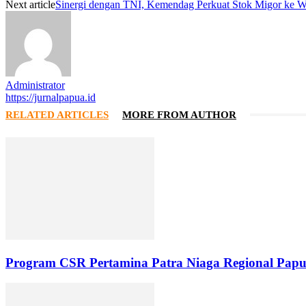
Next article
Sinergi dengan TNI, Kemendag Perkuat Stok Migor ke W
Administrator
https://jurnalpapua.id
RELATED ARTICLES
MORE FROM AUTHOR
Program CSR Pertamina Patra Niaga Regional Pap