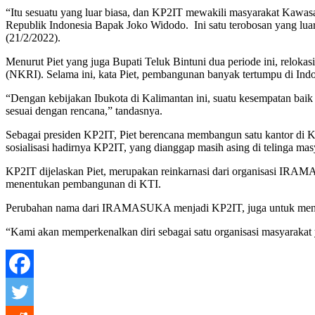
“Itu sesuatu yang luar biasa, dan KP2IT mewakili masyarakat Kawas
Republik Indonesia Bapak Joko Widodo. Ini satu terobosan yang luar 
(21/2/2022).
Menurut Piet yang juga Bupati Teluk Bintuni dua periode ini, rel
(NKRI). Selama ini, kata Piet, pembangunan banyak tertumpu di Indo
“Dengan kebijakan Ibukota di Kalimantan ini, suatu kesempatan b
sesuai dengan rencana,” tandasnya.
Sebagai presiden KP2IT, Piet berencana membangun satu kantor di 
sosialisasi hadirnya KP2IT, yang dianggap masih asing di telinga mas
KP2IT dijelaskan Piet, merupakan reinkarnasi dari organisasi IRAM
menentukan pembangunan di KTI.
Perubahan nama dari IRAMASUKA menjadi KP2IT, juga untuk menyes
“Kami akan memperkenalkan diri sebagai satu organisasi masyaraka