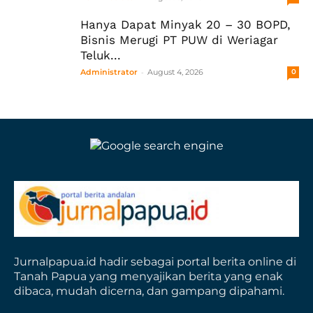
Hanya Dapat Minyak 20 – 30 BOPD,
Bisnis Merugi PT PUW di Weriagar
Teluk...
-
Administrator
August 4, 2026
0
Jurnalpapua.id hadir sebagai portal berita online di
Tanah Papua yang menyajikan berita yang enak
dibaca, mudah dicerna, dan gampang dipahami.