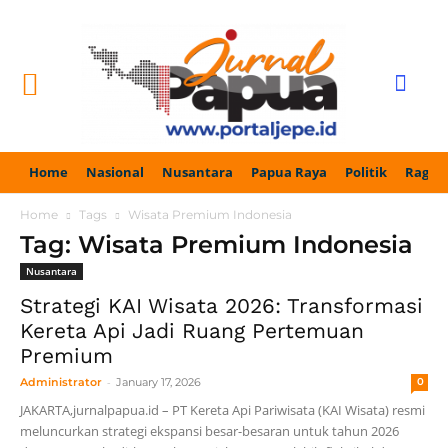
Home
Nasional
Nusantara
Papua Raya
Politik
Ragam
Home
Tags
Wisata Premium Indonesia
Tag: Wisata Premium Indonesia
Nusantara
Strategi KAI Wisata 2026: Transformasi
Kereta Api Jadi Ruang Pertemuan
Premium
-
Administrator
January 17, 2026
0
JAKARTA,jurnalpapua.id – PT Kereta Api Pariwisata (KAI Wisata) resmi
meluncurkan strategi ekspansi besar-besaran untuk tahun 2026