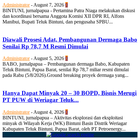
Administrator
-
August 7, 2026
0
BINTUNI, jurnalpapua - Pertamina Patra Niaga melakukan diskusi
dan koordinasi bersama Anggota Komisi XII DPR RI, Alfons
Manibui, Bupati Teluk Bintuni, dan pengusaha SPBU...
Diawali Prosesi Adat, Pembangunan Dermaga Babo
Senilai Rp 78,7 M Resmi Dimulai
Administrator
-
August 5, 2026
0
BABO, jurnalpapua – Pembangunan dermaga Babo, Kabupaten
Teluk Bintuni, Papua Barat, senilai Rp 78,7 miliar resmi dimulai
pada Rabu (5/8/2026).Ground breaking proyek dermaga yang...
Hanya Dapat Minyak 20 – 30 BOPD, Bisnis Merugi
PT PUW di Weriagar Teluk...
Administrator
-
August 4, 2026
0
BINTUNI, jurnalpapua – Aktivitas eksplorasi dan eksploitasi
minyak di Wilayah Kerja (WK) Bintuni Basin Distrik Weriagar
Kabupaten Teluk Bintuni, Papua Barat, oleh PT Petroenergy...