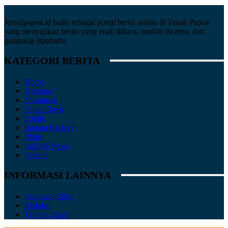
Jurnalpapua.id hadir sebagai portal berita online di Tanah Papua
yang menyajikan berita yang enak dibaca, mudah dicerna, dan
gampang dipahami.
KATEGORI BERITA
Home
Nasional
Nusantara
Papua Raya
Politik
Ragam Budaya
Ekbis
Indepth News
Feature
INFORMASI LAINNYA
Pedoman Siber
Redaksi
Tentang Kami