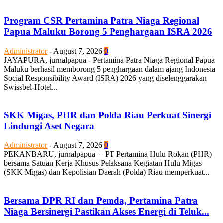
Program CSR Pertamina Patra Niaga Regional
Papua Maluku Borong 5 Penghargaan ISRA 2026
Administrator
-
August 7, 2026
0
JAYAPURA, jurnalpapua - Pertamina Patra Niaga Regional Papua
Maluku berhasil memborong 5 penghargaan dalam ajang Indonesia
Social Responsibility Award (ISRA) 2026 yang diselenggarakan
Swissbel-Hotel...
SKK Migas, PHR dan Polda Riau Perkuat Sinergi
Lindungi Aset Negara
Administrator
-
August 7, 2026
0
PEKANBARU, jurnalpapua – PT Pertamina Hulu Rokan (PHR)
bersama Satuan Kerja Khusus Pelaksana Kegiatan Hulu Migas
(SKK Migas) dan Kepolisian Daerah (Polda) Riau memperkuat...
Bersama DPR RI dan Pemda, Pertamina Patra
Niaga Bersinergi Pastikan Akses Energi di Teluk...