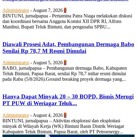
Administrator
-
August 7, 2026
0
BINTUNI, jurnalpapua - Pertamina Patra Niaga melakukan diskusi
dan koordinasi bersama Anggota Komisi XII DPR RI, Alfons
Manibui, Bupati Teluk Bintuni, dan pengusaha SPBU...
Diawali Prosesi Adat, Pembangunan Dermaga Babo
Senilai Rp 78,7 M Resmi Dimulai
Administrator
-
August 5, 2026
0
BABO, jurnalpapua – Pembangunan dermaga Babo, Kabupaten
Teluk Bintuni, Papua Barat, senilai Rp 78,7 miliar resmi dimulai
pada Rabu (5/8/2026).Ground breaking proyek dermaga yang...
Hanya Dapat Minyak 20 – 30 BOPD, Bisnis Merugi
PT PUW di Weriagar Teluk...
Administrator
-
August 4, 2026
0
BINTUNI, jurnalpapua – Aktivitas eksplorasi dan eksploitasi
minyak di Wilayah Kerja (WK) Bintuni Basin Distrik Weriagar
Kabupaten Teluk Bintuni, Papua Barat, oleh PT Petroenergy...