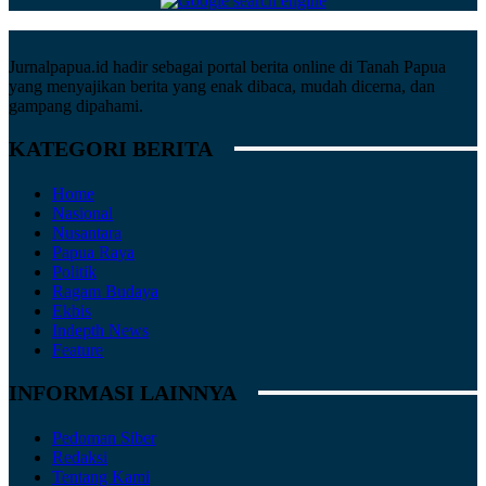
Jurnalpapua.id hadir sebagai portal berita online di Tanah Papua
yang menyajikan berita yang enak dibaca, mudah dicerna, dan
gampang dipahami.
KATEGORI BERITA
Home
Nasional
Nusantara
Papua Raya
Politik
Ragam Budaya
Ekbis
Indepth News
Feature
INFORMASI LAINNYA
Pedoman Siber
Redaksi
Tentang Kami