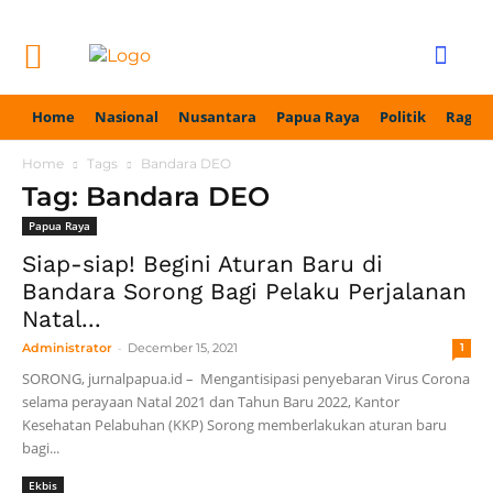
Home
Nasional
Nusantara
Papua Raya
Politik
Ragam
Home
Tags
Bandara DEO
Tag: Bandara DEO
Papua Raya
Siap-siap! Begini Aturan Baru di
Bandara Sorong Bagi Pelaku Perjalanan
Natal...
-
Administrator
December 15, 2021
1
SORONG, jurnalpapua.id – Mengantisipasi penyebaran Virus Corona
selama perayaan Natal 2021 dan Tahun Baru 2022, Kantor
Kesehatan Pelabuhan (KKP) Sorong memberlakukan aturan baru
bagi...
Ekbis