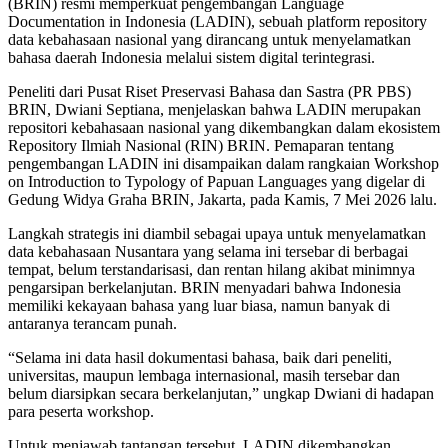
(BRIN) resmi memperkuat pengembangan Language
Documentation in Indonesia (LADIN), sebuah platform repository
data kebahasaan nasional yang dirancang untuk menyelamatkan
bahasa daerah Indonesia melalui sistem digital terintegrasi.
Peneliti dari Pusat Riset Preservasi Bahasa dan Sastra (PR PBS)
BRIN, Dwiani Septiana, menjelaskan bahwa LADIN merupakan
repositori kebahasaan nasional yang dikembangkan dalam ekosistem
Repository Ilmiah Nasional (RIN) BRIN. Pemaparan tentang
pengembangan LADIN ini disampaikan dalam rangkaian Workshop
on Introduction to Typology of Papuan Languages yang digelar di
Gedung Widya Graha BRIN, Jakarta, pada Kamis, 7 Mei 2026 lalu.
Langkah strategis ini diambil sebagai upaya untuk menyelamatkan
data kebahasaan Nusantara yang selama ini tersebar di berbagai
tempat, belum terstandarisasi, dan rentan hilang akibat minimnya
pengarsipan berkelanjutan. BRIN menyadari bahwa Indonesia
memiliki kekayaan bahasa yang luar biasa, namun banyak di
antaranya terancam punah.
“Selama ini data hasil dokumentasi bahasa, baik dari peneliti,
universitas, maupun lembaga internasional, masih tersebar dan
belum diarsipkan secara berkelanjutan,” ungkap Dwiani di hadapan
para peserta workshop.
Untuk menjawab tantangan tersebut, LADIN dikembangkan