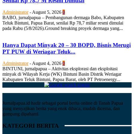
Senilai Rp 78,7 M Resmi Dimulai
Administrator
-
August 5, 2026
0
BABO, jurnalpapua – Pembangunan dermaga Babo, Kabupaten
Teluk Bintuni, Papua Barat, senilai Rp 78,7 miliar resmi dimulai
pada Rabu (5/8/2026).Ground breaking proyek dermaga yang...
Hanya Dapat Minyak 20 – 30 BOPD, Bisnis Merugi
PT PUW di Weriagar Teluk...
Administrator
-
August 4, 2026
0
BINTUNI, jurnalpapua – Aktivitas eksplorasi dan eksploitasi
minyak di Wilayah Kerja (WK) Bintuni Basin Distrik Weriagar
Kabupaten Teluk Bintuni, Papua Barat, oleh PT Petroenergy...
Jurnalpapua.id hadir sebagai portal berita online di Tanah Papua
yang menyajikan berita yang enak dibaca, mudah dicerna, dan
gampang dipahami.
KATEGORI BERITA