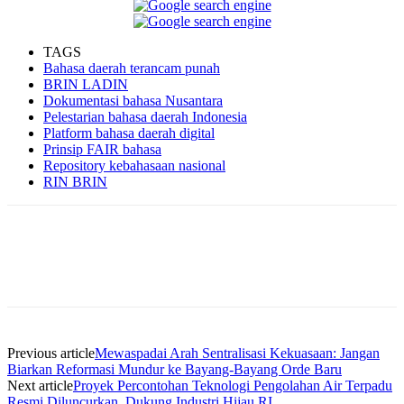
TAGS
Bahasa daerah terancam punah
BRIN LADIN
Dokumentasi bahasa Nusantara
Pelestarian bahasa daerah Indonesia
Platform bahasa daerah digital
Prinsip FAIR bahasa
Repository kebahasaan nasional
RIN BRIN
Facebook
WhatsApp
Twitter
Print
Previous article
Mewaspadai Arah Sentralisasi Kekuasaan: Jangan
Biarkan Reformasi Mundur ke Bayang-Bayang Orde Baru
Next article
Proyek Percontohan Teknologi Pengolahan Air Terpadu
Resmi Diluncurkan, Dukung Industri Hijau RI