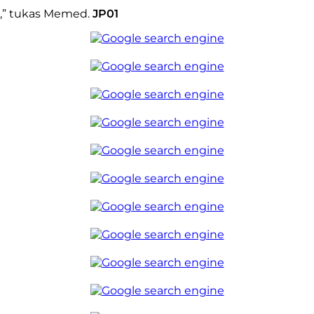
G,” tukas Memed.
JP01