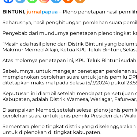
BINTUNI,
jurnal
papua
– Pleno penetapan hasil pemili
Seharusnya, hasil penghitungan perolehan suara pemil
Penyebab dari mundurnya penetapan pleno tingkat kabupa
“Masih ada hasil pleno dari Distrik Bintuni yang bel
Makmur Memed Alfajri, Ketua KPU Teluk Bintuni, Selasa
Atas molornya penetapan ini, KPU Teluk Bintuni sud
Sebelumnya, untuk mengejar penetapan perolehan sua
memplenokan perolehan suara untuk jenis pemilu DPR
ditetapkan maksimal pada Selasa (5/3/2024) pukul 23.5
Keputusan ini diambil setelah mendapat persetujuan da
Kabupaten, adalah Distrik Wamesa, Weriagar, Fafurwa
Disampaikan Memed, setelah selesai pleno jenis pem
perolehan suara untuk jenis pemilu Presiden dan Wakil
Sementara pleno tingkat distrik yang diselenggarakan 
untuk diplenokan di tingkat kabupaten.