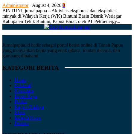
Administrator
-
August 4, 2026
0
BINTUNI, jurnalpapua – Aktivitas eksplorasi dan eksploitasi
minyak di Wilayah Kerja (WK) Bintuni Basin Distrik Weriagar
Kabupaten Teluk Bintuni, Papua Barat, oleh PT Petroenergy...
Jurnalpapua.id hadir sebagai portal berita online di Tanah Papua
yang menyajikan berita yang enak dibaca, mudah dicerna, dan
gampang dipahami.
KATEGORI BERITA
Home
Nasional
Nusantara
Papua Raya
Politik
Ragam Budaya
Ekbis
Indepth News
Feature