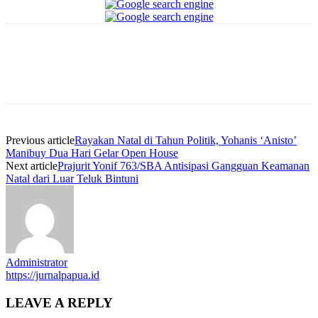
Facebook
WhatsApp
Twitter
Print
Previous article
Rayakan Natal di Tahun Politik, Yohanis ‘Anisto’
Manibuy Dua Hari Gelar Open House
Next article
Prajurit Yonif 763/SBA Antisipasi Gangguan Keamanan
Natal dari Luar Teluk Bintuni
Administrator
https://jurnalpapua.id
LEAVE A REPLY