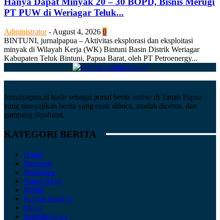
Hanya Dapat Minyak 20 – 30 BOPD, Bisnis Merugi
PT PUW di Weriagar Teluk...
Administrator
-
August 4, 2026
0
BINTUNI, jurnalpapua – Aktivitas eksplorasi dan eksploitasi
minyak di Wilayah Kerja (WK) Bintuni Basin Distrik Weriagar
Kabupaten Teluk Bintuni, Papua Barat, oleh PT Petroenergy...
Jurnalpapua.id hadir sebagai portal berita online di Tanah Papua
yang menyajikan berita yang enak dibaca, mudah dicerna, dan
gampang dipahami.
KATEGORI BERITA
Home
Nasional
Nusantara
Papua Raya
Politik
Ragam Budaya
Ekbis
Indepth News