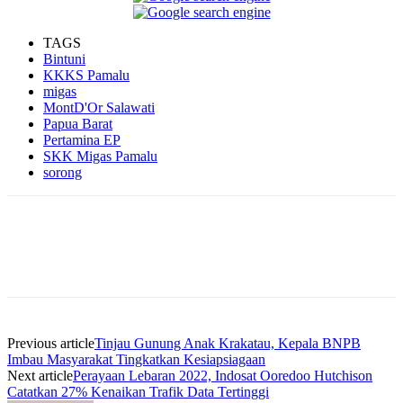
TAGS
Bintuni
KKKS Pamalu
migas
MontD'Or Salawati
Papua Barat
Pertamina EP
SKK Migas Pamalu
sorong
Facebook
WhatsApp
Twitter
Print
Previous article
Tinjau Gunung Anak Krakatau, Kepala BNPB
Imbau Masyarakat Tingkatkan Kesiapsiagaan
Next article
Perayaan Lebaran 2022, Indosat Ooredoo Hutchison
Catatkan 27% Kenaikan Trafik Data Tertinggi