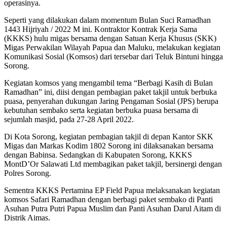
operasinya.
Seperti yang dilakukan dalam momentum Bulan Suci Ramadhan
1443 Hijriyah / 2022 M ini. Kontraktor Kontrak Kerja Sama
(KKKS) hulu migas bersama dengan Satuan Kerja Khusus (SKK)
Migas Perwakilan Wilayah Papua dan Maluku, melakukan kegiatan
Komunikasi Sosial (Komsos) dari tersebar dari Teluk Bintuni hingga
Sorong.
Kegiatan komsos yang mengambil tema “Berbagi Kasih di Bulan
Ramadhan” ini, diisi dengan pembagian paket takjil untuk berbuka
puasa, penyerahan dukungan Jaring Pengaman Sosial (JPS) berupa
kebutuhan sembako serta kegiatan berbuka puasa bersama di
sejumlah masjid, pada 27-28 April 2022.
Di Kota Sorong, kegiatan pembagian takjil di depan Kantor SKK
Migas dan Markas Kodim 1802 Sorong ini dilaksanakan bersama
dengan Babinsa. Sedangkan di Kabupaten Sorong, KKKS
MontD’Or Salawati Ltd membagikan paket takjil, bersinergi dengan
Polres Sorong.
Sementra KKKS Pertamina EP Field Papua melaksanakan kegiatan
komsos Safari Ramadhan dengan berbagi paket sembako di Panti
Asuhan Putra Putri Papua Muslim dan Panti Asuhan Darul Aitam di
Distrik Aimas.