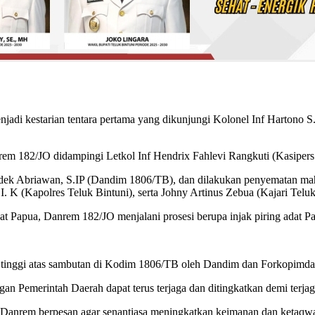
adi kestarian tentara pertama yang dikunjungi Kolonel Inf Hartono S
em 182/JO didampingi Letkol Inf Hendrix Fahlevi Rangkuti (Kasipers
ek Abriawan, S.IP (Dandim 1806/TB), dan dilakukan penyematan mahko
. K (Kapolres Teluk Bintuni), serta Johny Artinus Zebua (Kajari Teluk
Adat Papua, Danrem 182/JO menjalani prosesi berupa injak piring adat 
tinggi atas sambutan di Kodim 1806/TB oleh Dandim dan Forkopimda
n Pemerintah Daerah dapat terus terjaga dan ditingkatkan demi terja
Danrem berpesan agar senantiasa meningkatkan keimanan dan ketaqwaa