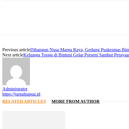
Facebook
WhatsApp
Twitter
Print
Previous article
Dibangun Nusa Marga Raya, Gedung Puskesmas Bint
Next article
Keluarga Toraja di Bintuni Gelar Porseni Sambut Peraya
Administrator
https://jurnalpapua.id
RELATED ARTICLES
MORE FROM AUTHOR