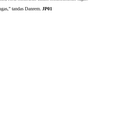
tugas,” tandas Danrem.
JP01