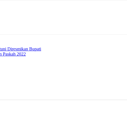
Telegram
uni Diresmikan Bupati
an Paskah 2022