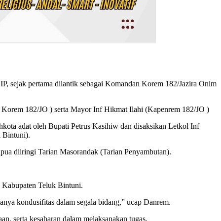
.IP, sejak pertama dilantik sebagai Komandan Korem 182/Jazira Onim
 Korem 182/JO ) serta Mayor Inf Hikmat Ilahi (Kapenrem 182/JO )
ta adat oleh Bupati Petrus Kasihiw dan disaksikan Letkol Inf
 Bintuni).
Papua diiringi Tarian Masorandak (Tarian Penyambutan).
 Kabupaten Teluk Bintuni.
ganya kondusifitas dalam segala bidang,” ucap Danrem.
n, serta kesabaran dalam melaksanakan tugas.