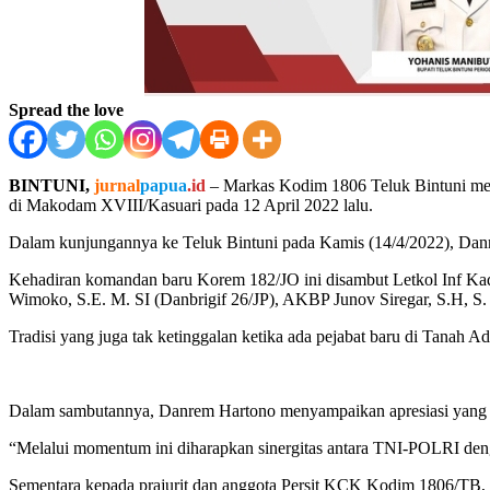
Spread the love
BINTUNI,
jurnal
papua
.id
– Markas Kodim 1806 Teluk Bintuni menj
di Makodam XVIII/Kasuari pada 12 April 2022 lalu.
Dalam kunjungannya ke Teluk Bintuni pada Kamis (14/4/2022), Danr
Kehadiran komandan baru Korem 182/JO ini disambut Letkol Inf Kad
Wimoko, S.E. M. SI (Danbrigif 26/JP), AKBP Junov Siregar, S.H, S. I
Tradisi yang juga tak ketinggalan ketika ada pejabat baru di Tanah 
Dalam sambutannya, Danrem Hartono menyampaikan apresiasi yang 
“Melalui momentum ini diharapkan sinergitas antara TNI-POLRI denga
Sementara kepada prajurit dan anggota Persit KCK Kodim 1806/TB, 