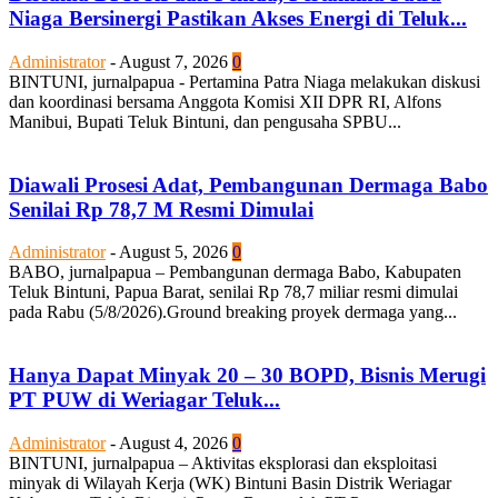
Niaga Bersinergi Pastikan Akses Energi di Teluk...
Administrator
-
August 7, 2026
0
BINTUNI, jurnalpapua - Pertamina Patra Niaga melakukan diskusi
dan koordinasi bersama Anggota Komisi XII DPR RI, Alfons
Manibui, Bupati Teluk Bintuni, dan pengusaha SPBU...
Diawali Prosesi Adat, Pembangunan Dermaga Babo
Senilai Rp 78,7 M Resmi Dimulai
Administrator
-
August 5, 2026
0
BABO, jurnalpapua – Pembangunan dermaga Babo, Kabupaten
Teluk Bintuni, Papua Barat, senilai Rp 78,7 miliar resmi dimulai
pada Rabu (5/8/2026).Ground breaking proyek dermaga yang...
Hanya Dapat Minyak 20 – 30 BOPD, Bisnis Merugi
PT PUW di Weriagar Teluk...
Administrator
-
August 4, 2026
0
BINTUNI, jurnalpapua – Aktivitas eksplorasi dan eksploitasi
minyak di Wilayah Kerja (WK) Bintuni Basin Distrik Weriagar