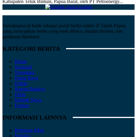
Kabupaten Teluk Bintuni, Papua Barat, oleh PT Petroenergy...
Jurnalpapua.id hadir sebagai portal berita online di Tanah Papua
yang menyajikan berita yang enak dibaca, mudah dicerna, dan
gampang dipahami.
KATEGORI BERITA
Home
Nasional
Nusantara
Papua Raya
Politik
Ragam Budaya
Ekbis
Indepth News
Feature
INFORMASI LAINNYA
Pedoman Siber
Redaksi