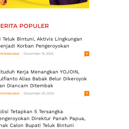
ERITA POPULER
i Teluk Bintuni, Aktivis Lingkungan
enjadi Korban Pengeroyokan
-
ministrator
December 19, 2024
0
ituduh Kerja Menangkan YOJOIN,
ulfianto Alias Babak Belur Dikeroyok
an Diancam Ditembak
-
ministrator
December 20, 2024
0
olisi Tetapkan 5 Tersangka
engeroyokan Direktur Panah Papua,
nak Calon Bupati Teluk Bintuni