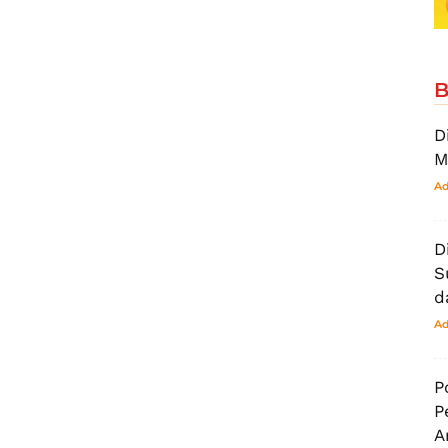
B
D
M
Ad
D
S
d
Ad
P
P
A