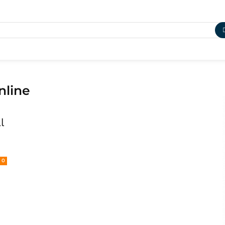
nline
l
0