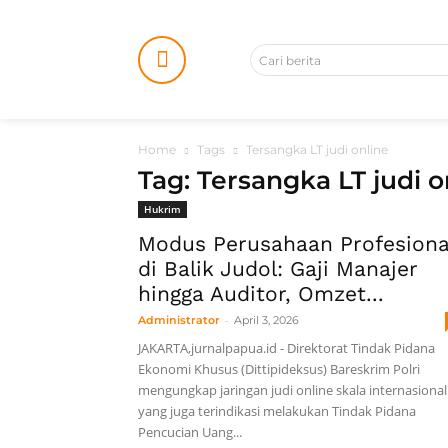
Cari berita
Home
Tags
Tersangka LT judi online
Tag: Tersangka LT judi o
Hukrim
Modus Perusahaan Profesiona
di Balik Judol: Gaji Manajer
hingga Auditor, Omzet...
-
Administrator
April 3, 2026
JAKARTA,jurnalpapua.id - Direktorat Tindak Pidana
Ekonomi Khusus (Dittipideksus) Bareskrim Polri
mengungkap jaringan judi online skala internasional
yang juga terindikasi melakukan Tindak Pidana
Pencucian Uang...