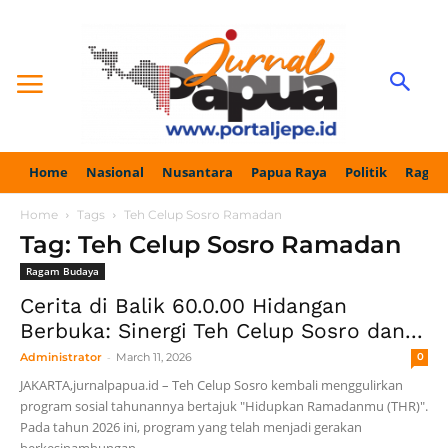
Home
Nasional
Nusantara
Papua Raya
Politik
Ragam
Home
Tags
Teh Celup Sosro Ramadan
Tag: Teh Celup Sosro Ramadan
Ragam Budaya
Cerita di Balik 60.0.00 Hidangan
Berbuka: Sinergi Teh Celup Sosro dan...
-
Administrator
March 11, 2026
0
JAKARTA,jurnalpapua.id – Teh Celup Sosro kembali menggulirkan
program sosial tahunannya bertajuk "Hidupkan Ramadanmu (THR)".
Pada tahun 2026 ini, program yang telah menjadi gerakan