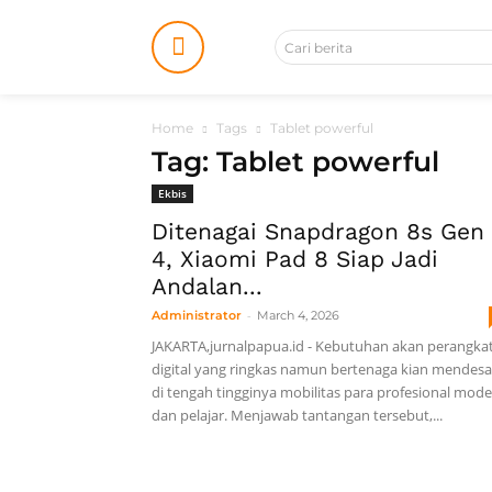
Cari berita
Home
Tags
Tablet powerful
Tag: Tablet powerful
Ekbis
Ditenagai Snapdragon 8s Gen
4, Xiaomi Pad 8 Siap Jadi
Andalan...
-
Administrator
March 4, 2026
JAKARTA,jurnalpapua.id - Kebutuhan akan perangka
digital yang ringkas namun bertenaga kian mendes
di tengah tingginya mobilitas para profesional mod
dan pelajar. Menjawab tantangan tersebut,...