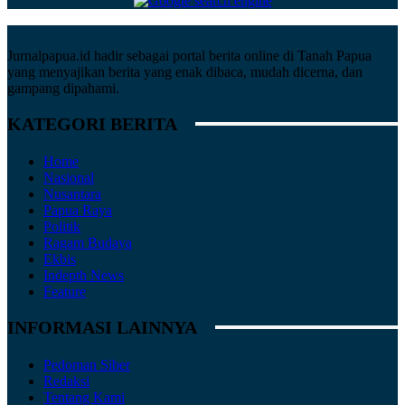
Jurnalpapua.id hadir sebagai portal berita online di Tanah Papua
yang menyajikan berita yang enak dibaca, mudah dicerna, dan
gampang dipahami.
KATEGORI BERITA
Home
Nasional
Nusantara
Papua Raya
Politik
Ragam Budaya
Ekbis
Indepth News
Feature
INFORMASI LAINNYA
Pedoman Siber
Redaksi
Tentang Kami