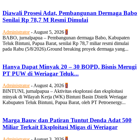
Diawali Prosesi Adat, Pembangunan Dermaga Babo
Senilai Rp 78,7 M Resmi Dimulai
Administrator
-
August 5, 2026
0
BABO, jurnalpapua – Pembangunan dermaga Babo, Kabupaten
Teluk Bintuni, Papua Barat, senilai Rp 78,7 miliar resmi dimulai
pada Rabu (5/8/2026).Ground breaking proyek dermaga yang...
Hanya Dapat Minyak 20 – 30 BOPD, Bisnis Merugi
PT PUW di Weriagar Teluk...
Administrator
-
August 4, 2026
0
BINTUNI, jurnalpapua – Aktivitas eksplorasi dan eksploitasi
minyak di Wilayah Kerja (WK) Bintuni Basin Distrik Weriagar
Kabupaten Teluk Bintuni, Papua Barat, oleh PT Petroenergy...
Marga Bauw dan Patiran Tuntut Denda Adat 500
Miliar Terkait Eksploitasi Migas di Weriagar
Administrator
-
August 3, 2026
0