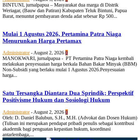
BINTUNI, jurnalpapua – Masyarakat dua marga di Distrik
Weriagar, (Bauw dan Patiran) Kabupaten Teluk Bintuni, Papua
Barat, menuntut pembayaran denda adat sebesar Rp 500...
Mulai 1 Agustus 2026, Pertamina Patra Niaga
Menurunkan Harga Pertamax
Administrator
-
August 2, 2026
0
MANOKWARI, jurnalpapua - PT Pertamina Patra Niaga kembali
melakukan penyesuaian harga berkala Bahan Bakar Minyak (BBM)
Non-Subsidi yang berlaku mulai 1 Agustus 2026.Penyesuaian
harga...
Satu Tersangka Diantara Dua Sprindik; Perspektif
Positivisme Hukum dan Sosiologi Hukum
Administrator
-
August 2, 2026
0
Oleh: D. Daniel Balubun, S.H., M.H. (Advokat dan Dosen Hukum)
(Tulisan ini merupakan pendapat pribadi penulis sebagai kontribusi
akademik bagi penguatan kepastian hukum, koordinasi
antarlembaga,...