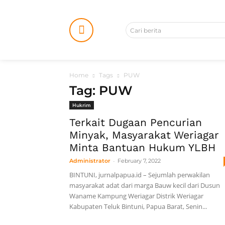
Cari berita
Home
Tags
PUW
Tag: PUW
Hukrim
Terkait Dugaan Pencurian
Minyak, Masyarakat Weriagar
Minta Bantuan Hukum YLBH
-
Administrator
February 7, 2022
BINTUNI, jurnalpapua.id – Sejumlah perwakilan
masyarakat adat dari marga Bauw kecil dari Dusun
Waname Kampung Weriagar Distrik Weriagar
Kabupaten Teluk Bintuni, Papua Barat, Senin...