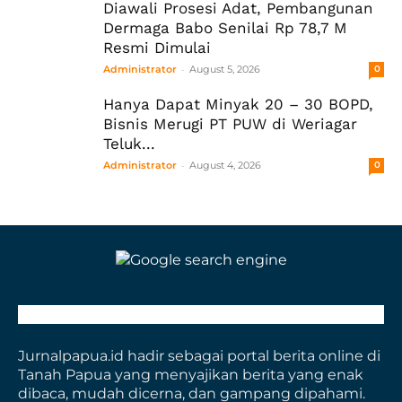
Diawali Prosesi Adat, Pembangunan
Dermaga Babo Senilai Rp 78,7 M
Resmi Dimulai
-
Administrator
August 5, 2026
0
Hanya Dapat Minyak 20 – 30 BOPD,
Bisnis Merugi PT PUW di Weriagar
Teluk...
-
Administrator
August 4, 2026
0
Jurnalpapua.id hadir sebagai portal berita online di
Tanah Papua yang menyajikan berita yang enak
dibaca, mudah dicerna, dan gampang dipahami.