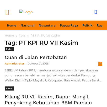
Home
Nasional
Nusantara
Papua Raya
Politik
Ragam
Home
Tags
PT KPI RU VII Kasim
Tag: PT KPI RU VII Kasim
Ekbis
Cuan di Jalan Pertobatan
-
Administrator
October 21, 2025
0
SEBELUM tahun 2018, memburu satwa endemik dan penebangan
pohon secara berlebihan menjadi aktivitas penduduk Kampung
Waifoi, Distrik Tiplol Mayalibit, Kabupaten Raja Ampat, Papua Barat...
Ekbis
Kilang RU VII Kasim, Dapur Mungil
Penyokong Kebutuhan BBM Pamalu