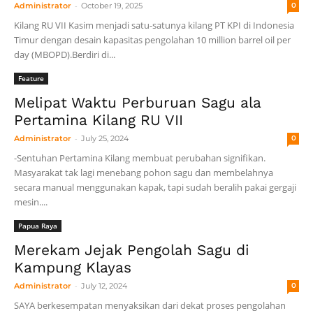
-
Administrator
October 19, 2025
0
Kilang RU VII Kasim menjadi satu-satunya kilang PT KPI di Indonesia
Timur dengan desain kapasitas pengolahan 10 million barrel oil per
day (MBOPD).Berdiri di...
Feature
Melipat Waktu Perburuan Sagu ala
Pertamina Kilang RU VII
-
Administrator
July 25, 2024
0
-Sentuhan Pertamina Kilang membuat perubahan signifikan.
Masyarakat tak lagi menebang pohon sagu dan membelahnya
secara manual menggunakan kapak, tapi sudah beralih pakai gergaji
mesin....
Papua Raya
Merekam Jejak Pengolah Sagu di
Kampung Klayas
-
Administrator
July 12, 2024
0
SAYA berkesempatan menyaksikan dari dekat proses pengolahan