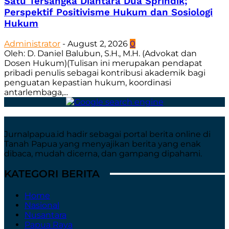
Satu Tersangka Diantara Dua Sprindik;
Perspektif Positivisme Hukum dan Sosiologi
Hukum
Administrator
-
August 2, 2026
0
Oleh: D. Daniel Balubun, S.H., M.H. (Advokat dan
Dosen Hukum)(Tulisan ini merupakan pendapat
pribadi penulis sebagai kontribusi akademik bagi
penguatan kepastian hukum, koordinasi
antarlembaga,...
Jurnalpapua.id hadir sebagai portal berita online di
Tanah Papua yang menyajikan berita yang enak
dibaca, mudah dicerna, dan gampang dipahami.
KATEGORI BERITA
Home
Nasional
Nusantara
Papua Raya