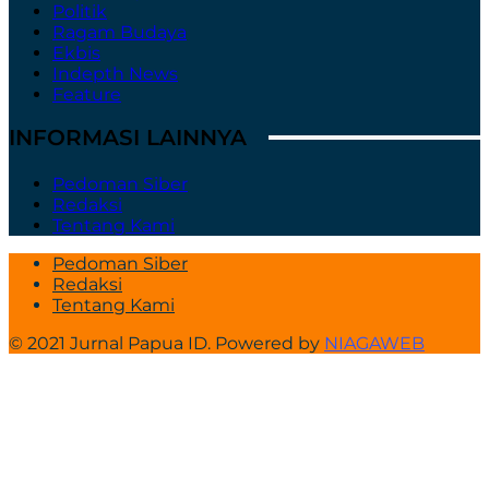
Politik
Ragam Budaya
Ekbis
Indepth News
Feature
INFORMASI LAINNYA
Pedoman Siber
Redaksi
Tentang Kami
Pedoman Siber
Redaksi
Tentang Kami
© 2021 Jurnal Papua ID. Powered by
NIAGAWEB