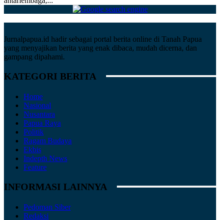
antarlembaga,...
Jurnalpapua.id hadir sebagai portal berita online di Tanah Papua
yang menyajikan berita yang enak dibaca, mudah dicerna, dan
gampang dipahami.
KATEGORI BERITA
Home
Nasional
Nusantara
Papua Raya
Politik
Ragam Budaya
Ekbis
Indepth News
Feature
INFORMASI LAINNYA
Pedoman Siber
Redaksi