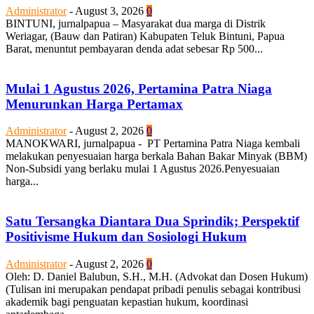
Administrator
-
August 3, 2026
0
BINTUNI, jurnalpapua – Masyarakat dua marga di Distrik
Weriagar, (Bauw dan Patiran) Kabupaten Teluk Bintuni, Papua
Barat, menuntut pembayaran denda adat sebesar Rp 500...
Mulai 1 Agustus 2026, Pertamina Patra Niaga
Menurunkan Harga Pertamax
Administrator
-
August 2, 2026
0
MANOKWARI, jurnalpapua - PT Pertamina Patra Niaga kembali
melakukan penyesuaian harga berkala Bahan Bakar Minyak (BBM)
Non-Subsidi yang berlaku mulai 1 Agustus 2026.Penyesuaian
harga...
Satu Tersangka Diantara Dua Sprindik; Perspektif
Positivisme Hukum dan Sosiologi Hukum
Administrator
-
August 2, 2026
0
Oleh: D. Daniel Balubun, S.H., M.H. (Advokat dan Dosen Hukum)
(Tulisan ini merupakan pendapat pribadi penulis sebagai kontribusi
akademik bagi penguatan kepastian hukum, koordinasi