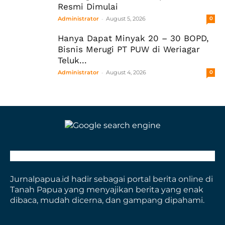
Resmi Dimulai
-
Administrator
August 5, 2026
0
Hanya Dapat Minyak 20 – 30 BOPD,
Bisnis Merugi PT PUW di Weriagar
Teluk...
-
Administrator
August 4, 2026
0
Jurnalpapua.id hadir sebagai portal berita online di
Tanah Papua yang menyajikan berita yang enak
dibaca, mudah dicerna, dan gampang dipahami.