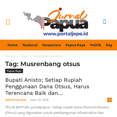
Home
Nasional
Nusantara
Papua Raya
Politik
Ragam
Home
Tags
Musrenbang otsus
Tag: Musrenbang otsus
Papua Raya
Bupati Anisto; Setiap Rupiah
Penggunaan Dana Otsus, Harus
Terencana Baik dan...
-
Administrator
April 23, 2026
0
TELUK BINTUNI, jurnalpapua - Setiap rupiah dana Otonomi Khusus
(Otsus) uang digunakan untuk pembangunan infrastruktur dan