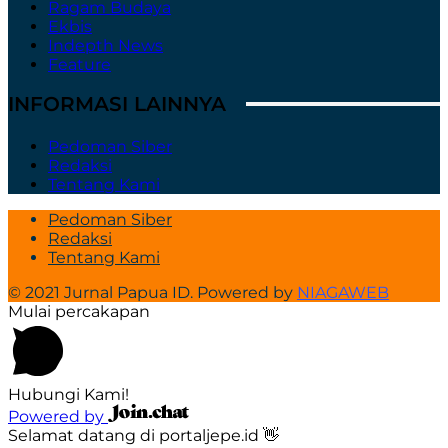
Ragam Budaya
Ekbis
Indepth News
Feature
INFORMASI LAINNYA
Pedoman Siber
Redaksi
Tentang Kami
Pedoman Siber
Redaksi
Tentang Kami
© 2021 Jurnal Papua ID. Powered by
NIAGAWEB
Mulai percakapan
Hubungi Kami!
Powered by
Selamat datang di portaljepe.id 👋