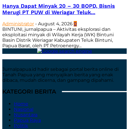
Hanya Dapat Minyak 20 – 30 BOPD, Bisnis
Merugi PT PUW di Weriagar Teluk...
Administrator
-
August 4, 2026
0
BINTUNI, jurnalpapua – Aktivitas eksplorasi dan
eksploitasi minyak di Wilayah Kerja (WK) Bintuni
Basin Distrik Weriagar Kabupaten Teluk Bintuni,
Papua Barat, oleh PT Petroenergy...
Jurnalpapua.id hadir sebagai portal berita online di
Tanah Papua yang menyajikan berita yang enak
dibaca, mudah dicerna, dan gampang dipahami.
KATEGORI BERITA
Home
Nasional
Nusantara
Papua Raya
Politik