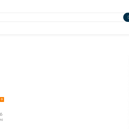
0
g,
ni