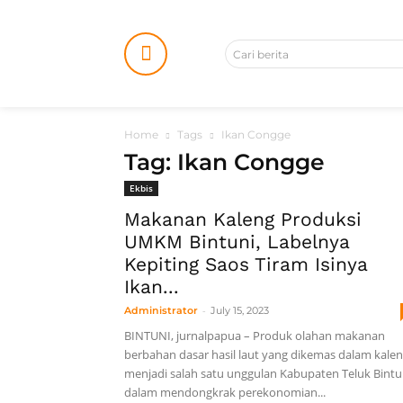
Cari berita
Home
Tags
Ikan Congge
Tag: Ikan Congge
Ekbis
Makanan Kaleng Produksi
UMKM Bintuni, Labelnya
Kepiting Saos Tiram Isinya
Ikan...
-
Administrator
July 15, 2023
BINTUNI, jurnalpapua – Produk olahan makanan
berbahan dasar hasil laut yang dikemas dalam kalen
menjadi salah satu unggulan Kabupaten Teluk Bintu
dalam mendongkrak perekonomian...