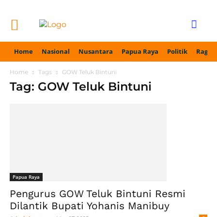
Home
Nasional
Nusantara
Papua Raya
Politik
Ragam
Home
Tags
GOW Teluk Bintuni
Tag: GOW Teluk Bintuni
Papua Raya
Pengurus GOW Teluk Bintuni Resmi
Dilantik Bupati Yohanis Manibuy