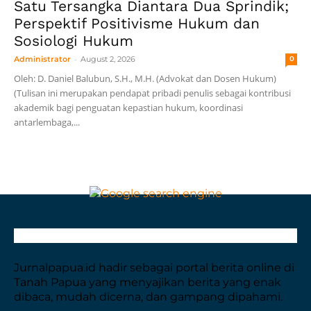
Satu Tersangka Diantara Dua Sprindik;
Perspektif Positivisme Hukum dan
Sosiologi Hukum
-
Administrator
August 2, 2026
0
Oleh: D. Daniel Balubun, S.H., M.H. (Advokat dan Dosen Hukum)
(Tulisan ini merupakan pendapat pribadi penulis sebagai kontribusi
akademik bagi penguatan kepastian hukum, koordinasi
antarlembaga,...
Jurnalpapua.id hadir sebagai portal berita online di
Tanah Papua yang menyajikan berita yang enak
dibaca, mudah dicerna, dan gampang dipahami.