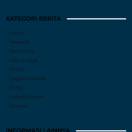
KATEGORI BERITA
Home
Nasional
Nusantara
Papua Raya
Politik
Ragam Budaya
Ekbis
Indepth News
Feature
INFORMASI LAINNYA