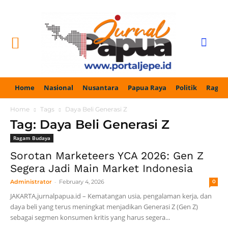
Home
Nasional
Nusantara
Papua Raya
Politik
Ragam
Home
Tags
Daya Beli Generasi Z
Tag: Daya Beli Generasi Z
Ragam Budaya
Sorotan Marketeers YCA 2026: Gen Z
Segera Jadi Main Market Indonesia
-
Administrator
February 4, 2026
0
JAKARTA,jurnalpapua.id – Kematangan usia, pengalaman kerja, dan
daya beli yang terus meningkat menjadikan Generasi Z (Gen Z)
sebagai segmen konsumen kritis yang harus segera...