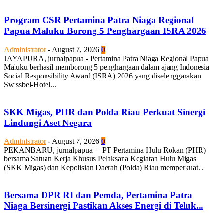
Program CSR Pertamina Patra Niaga Regional
Papua Maluku Borong 5 Penghargaan ISRA 2026
Administrator
-
August 7, 2026
0
JAYAPURA, jurnalpapua - Pertamina Patra Niaga Regional Papua
Maluku berhasil memborong 5 penghargaan dalam ajang Indonesia
Social Responsibility Award (ISRA) 2026 yang diselenggarakan
Swissbel-Hotel...
SKK Migas, PHR dan Polda Riau Perkuat Sinergi
Lindungi Aset Negara
Administrator
-
August 7, 2026
0
PEKANBARU, jurnalpapua – PT Pertamina Hulu Rokan (PHR)
bersama Satuan Kerja Khusus Pelaksana Kegiatan Hulu Migas
(SKK Migas) dan Kepolisian Daerah (Polda) Riau memperkuat...
Bersama DPR RI dan Pemda, Pertamina Patra
Niaga Bersinergi Pastikan Akses Energi di Teluk...