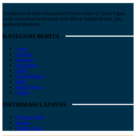
Jurnalpapua.id hadir sebagai portal berita online di Tanah Papua
yang menyajikan berita yang enak dibaca, mudah dicerna, dan
gampang dipahami.
KATEGORI BERITA
Home
Nasional
Nusantara
Papua Raya
Politik
Ragam Budaya
Ekbis
Indepth News
Feature
INFORMASI LAINNYA
Pedoman Siber
Redaksi
Tentang Kami