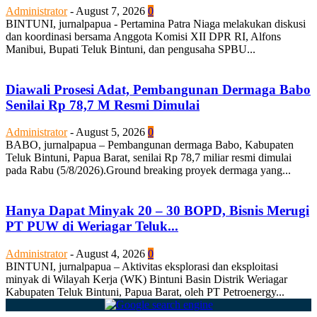
Administrator
-
August 7, 2026
0
BINTUNI, jurnalpapua - Pertamina Patra Niaga melakukan diskusi
dan koordinasi bersama Anggota Komisi XII DPR RI, Alfons
Manibui, Bupati Teluk Bintuni, dan pengusaha SPBU...
Diawali Prosesi Adat, Pembangunan Dermaga Babo
Senilai Rp 78,7 M Resmi Dimulai
Administrator
-
August 5, 2026
0
BABO, jurnalpapua – Pembangunan dermaga Babo, Kabupaten
Teluk Bintuni, Papua Barat, senilai Rp 78,7 miliar resmi dimulai
pada Rabu (5/8/2026).Ground breaking proyek dermaga yang...
Hanya Dapat Minyak 20 – 30 BOPD, Bisnis Merugi
PT PUW di Weriagar Teluk...
Administrator
-
August 4, 2026
0
BINTUNI, jurnalpapua – Aktivitas eksplorasi dan eksploitasi
minyak di Wilayah Kerja (WK) Bintuni Basin Distrik Weriagar
Kabupaten Teluk Bintuni, Papua Barat, oleh PT Petroenergy...