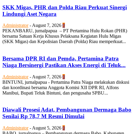
SKK Migas, PHR dan Polda Riau Perkuat Sinergi
Lindungi Aset Negara
Administrator
-
August 7, 2026
0
PEKANBARU, jurnalpapua – PT Pertamina Hulu Rokan (PHR)
bersama Satuan Kerja Khusus Pelaksana Kegiatan Hulu Migas
(SKK Migas) dan Kepolisian Daerah (Polda) Riau memperkuat...
Bersama DPR RI dan Pemda, Pertamina Patra
Niaga Bersinergi Pastikan Akses Energi di Teluk...
Administrator
-
August 7, 2026
0
BINTUNI, jurnalpapua - Pertamina Patra Niaga melakukan diskusi
dan koordinasi bersama Anggota Komisi XII DPR RI, Alfons
Manibui, Bupati Teluk Bintuni, dan pengusaha SPBU...
Diawali Prosesi Adat, Pembangunan Dermaga Babo
Senilai Rp 78,7 M Resmi Dimulai
Administrator
-
August 5, 2026
0
BABO, jurnalpapua – Pembangunan dermaga Babo, Kabupaten