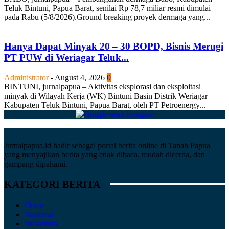
Teluk Bintuni, Papua Barat, senilai Rp 78,7 miliar resmi dimulai
pada Rabu (5/8/2026).Ground breaking proyek dermaga yang...
Hanya Dapat Minyak 20 – 30 BOPD, Bisnis Merugi
PT PUW di Weriagar Teluk...
Administrator
-
August 4, 2026
0
BINTUNI, jurnalpapua – Aktivitas eksplorasi dan eksploitasi
minyak di Wilayah Kerja (WK) Bintuni Basin Distrik Weriagar
Kabupaten Teluk Bintuni, Papua Barat, oleh PT Petroenergy...
Jurnalpapua.id hadir sebagai portal berita online di Tanah Papua
yang menyajikan berita yang enak dibaca, mudah dicerna, dan
gampang dipahami.
KATEGORI BERITA
Home
Nasional
Nusantara