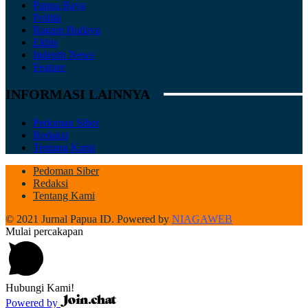
Papua Raya
Politik
Ragam Budaya
Ekbis
Indepth News
Feature
INFORMASI LAINNYA
Pedoman Siber
Redaksi
Tentang Kami
Pedoman Siber
Redaksi
Tentang Kami
© 2021 Jurnal Papua ID. Powered by
NIAGAWEB
Mulai percakapan
Hubungi Kami!
Powered by