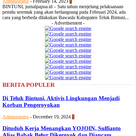
Administrator
-
February 14, 2023
0
BINTUNI, jurnalpapua.id – Satu tahun menjelang pelaksanaan
pemilu serentak yang akan berlangsung pada Februari 2024, ada
cara yang berbeda dilakukan Bawaslu Kabupaten Teluk Bintuni...
- Advertisement -
BERITA POPULER
Di Teluk Bintuni, Aktivis Lingkungan Menjadi
Korban Pengeroyokan
Administrator
-
December 19, 2024
0
Dituduh Kerja Menangkan YOJOIN, Sulfianto
Alias Babak Belur Dikeroyok dan Diancam