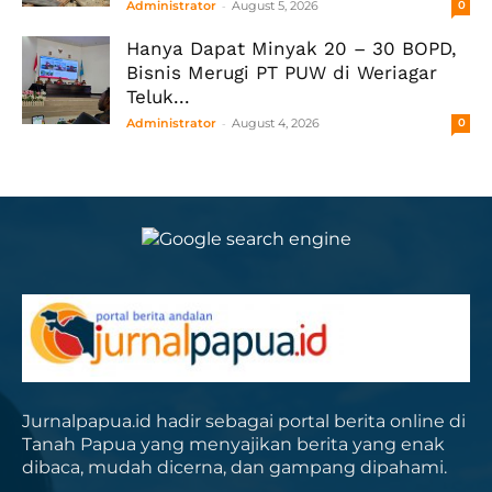
-
Administrator
August 5, 2026
0
Hanya Dapat Minyak 20 – 30 BOPD,
Bisnis Merugi PT PUW di Weriagar
Teluk...
-
Administrator
August 4, 2026
0
Jurnalpapua.id hadir sebagai portal berita online di
Tanah Papua yang menyajikan berita yang enak
dibaca, mudah dicerna, dan gampang dipahami.