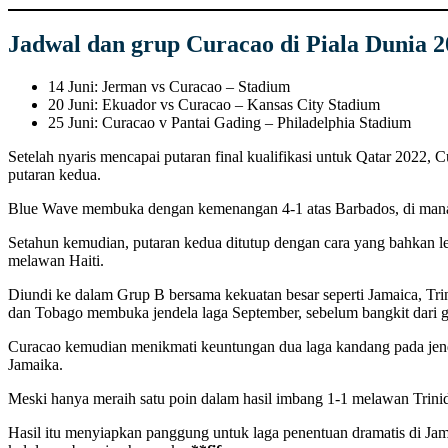
Jadwal dan grup Curacao di Piala Dunia 2
14 Juni: Jerman vs Curacao – Stadium
20 Juni: Ekuador vs Curacao – Kansas City Stadium
25 Juni: Curacao v Pantai Gading – Philadelphia Stadium
Setelah nyaris mencapai putaran final kualifikasi untuk Qatar 2022,
putaran kedua.
Blue Wave membuka dengan kemenangan 4-1 atas Barbados, di mana R
Setahun kemudian, putaran kedua ditutup dengan cara yang bahkan l
melawan Haiti.
Diundi ke dalam Grup B bersama kekuatan besar seperti Jamaica, Trini
dan Tobago membuka jendela laga September, sebelum bangkit dari
Curacao kemudian menikmati keuntungan dua laga kandang pada jend
Jamaika.
Meski hanya meraih satu poin dalam hasil imbang 1-1 melawan Trin
Hasil itu menyiapkan panggung untuk laga penentuan dramatis di Jam