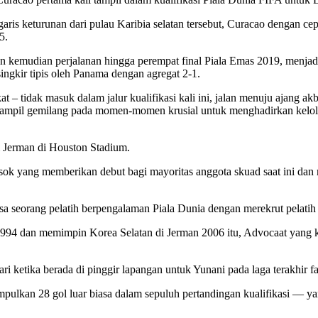
ris keturunan dari pulau Karibia selatan tersebut, Curacao dengan c
5.
n kemudian perjalanan hingga perempat final Piala Emas 2019, menjadi
ingkir tipis oleh Panama dengan agregat 2-1.
– tidak masuk dalam jalur kualifikasi kali ini, jalan menuju ajang a
ampil gemilang pada momen-momen krusial untuk menghadirkan kelol
 Jerman di Houston Stadium.
osok yang memberikan debut bagi mayoritas anggota skuad saat ini d
 seorang pelatih berpengalaman Piala Dunia dengan merekrut pelatih 
 dan memimpin Korea Selatan di Jerman 2006 itu, Advocaat yang kini 
ri ketika berada di pinggir lapangan untuk Yunani pada laga terakhir f
kan 28 gol luar biasa dalam sepuluh pertandingan kualifikasi — ya