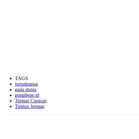
TAGS
jurnalpapua
piala dunia
portaljepe.id
Timnas Curacao
Timnas Jerman
Facebook
WhatsApp
Twitter
Print