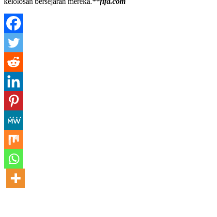
kelolosan bersejarah mereka.
**fifa.com