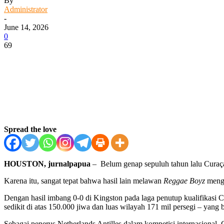
By
Administrator
-
June 14, 2026
0
69
Facebook
WhatsApp
Twitter
Print
Spread the love
HOUSTON, jurnalpapua
– Belum genap sepuluh tahun lalu Curaça
Karena itu, sangat tepat bahwa hasil lain melawan
Reggae Boyz
mengh
Dengan hasil imbang 0-0 di Kingston pada laga penutup kualifikasi 
sedikit di atas 150.000 jiwa dan luas wilayah 171 mil persegi – yang b
Sebagai penerus Netherlands Antilles dalam kompetisi internasional, 