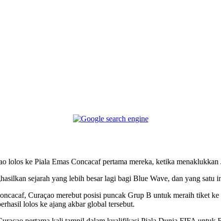
Telegram
o lolos ke Piala Emas Concacaf pertama mereka, ketika menaklukkan J
asilkan sejarah yang lebih besar lagi bagi Blue Wave, dan yang satu in
Concacaf, Curaçao merebut posisi puncak Grup B untuk meraih tiket ke
erhasil lolos ke ajang akbar global tersebut.
Curacao pertama kali tampil dalam kualifikasi Piala Dunia FIFA untuk B