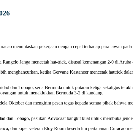
026
 Curacao menuntaskan pekerjaan dengan cepat terhadap para lawan pada 
angelo Janga mencetak hat-trick, disusul kemenangan 2-0 di Aruba 
ebih menghancurkan, ketika Gervane Kastaneer mencetak hattrick dal
dad dan Tobago, serta Bermuda untuk putaran ketiga sekaligus terakhir 
 goyangan untuk menaklukkan Bermuda 3-2 di kandang.
ela Oktober dan mengirim pesan tegas kepada semua pihak bahwa mer
idad dan Tobago, pasukan Advocaat bangkit kuat untuk membuka jend
aica, dan kiper veteran Eloy Room beserta lini pertahanan Curacao m