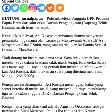
Spread the love
BINTUNI, jurnalpapua
– Polemik seleksi Anggota DPR Provinsi
Papua Barat dari jalur otsus Daerah Pengangkatan (Dapeng) Teluk
Bintuni, masih terus berlanjut.
Ketua LMA Sebyar, Aci Kosepa membantah dirinya menyetujui
penunjukan tiga nama oleh Lembaga Musyawarah Adat (LMA)
Masyarakat Adat 7 Suku, yang saat ini diajukan ke Panitia Seleksi
(Pansel di Manokwari.
“Jadi dorang itu bicara atas nama saya. Saya tidak pernah ikut
mereka. Saya dalam keadaan sakit, masih terapi. Itu mereka bicara
atas nama saja itu, saya tidak pernah ikut mereka ke Manokwari,”
kata Aci Kosepa, dalam rekaman suara yang diterima media ini,
Minggu (26/1/2025).
Penegasan ini disampaikan Aci Kosepa menanggapi kabar yang
santer beredar di media sosial, yang menyebut dirinya mendukung
tiga nama calon anggota DPRP Daerah Pengangkatan Teluk
Bintuni.
Ketiga nama yang dimaksud adalah, Agustius Orosomna sebagai
perwakilan Suku Moskona, Paulus Iba (Sougb) dan Kristin