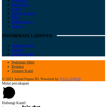
Nusantara
Papua Raya
Politik
Ragam Budaya
Ekbis
Indepth News
Feature
INFORMASI LAINNYA
Pedoman Siber
Redaksi
Tentang Kami
Pedoman Siber
Redaksi
Tentang Kami
© 2021 Jurnal Papua ID. Powered by
NIAGAWEB
Mulai percakapan
Hubungi Kami!