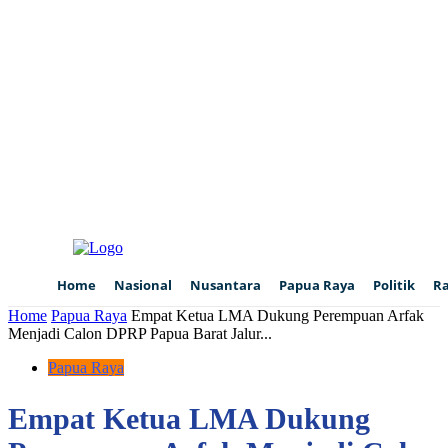
Home
Nasional
Nusantara
Papua Raya
Politik
R
Home
Papua Raya
Empat Ketua LMA Dukung Perempuan Arfak
Menjadi Calon DPRP Papua Barat Jalur...
Papua Raya
Empat Ketua LMA Dukung