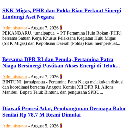
SKK Migas, PHR dan Polda Riau Perkuat Sinergi
Lindungi Aset Negara
Administrator
-
August 7, 2026
0
PEKANBARU, jurnalpapua – PT Pertamina Hulu Rokan (PHR)
bersama Satuan Kerja Khusus Pelaksana Kegiatan Hulu Migas
(SKK Migas) dan Kepolisian Daerah (Polda) Riau memperkuat...
Bersama DPR RI dan Pemda, Pertamina Patra
Niaga Bersinergi Pastikan Akses Energi di Teluk...
Administrator
-
August 7, 2026
0
BINTUNI, jurnalpapua - Pertamina Patra Niaga melakukan diskusi
dan koordinasi bersama Anggota Komisi XII DPR RI, Alfons
Manibui, Bupati Teluk Bintuni, dan pengusaha SPBU...
Diawali Prosesi Adat, Pembangunan Dermaga Babo
Senilai Rp 78,7 M Resmi Dimulai
Administrator
-
August 5, 2026
0