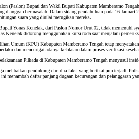
an calon (Paslon) Bupati dan Wakil Bupati Kabupaten Mamberamo Ten
ang dianggap bermasalah. Dalam sidang pendahuluan pada 16 Januari
ghitungan suara yang dinilai merugikan mereka.
Bupati Yonas Kenelak, dari Paslon Nomor Urut 02, tidak memenuhi sya
Kenelak didorong menggunakan kursi roda saat menjalani pemeriksaan
emilihan Umum (KPU) Kabupaten Mamberamo Tengah tetap menyatakan 
rlaku dan mencurigai adanya kelalaian dalam proses verifikasi keseha
 pelaksanaan Pilkada di Kabupaten Mamberamo Tengah menyusul insiden
a melibatkan pendukung dari dua faksi yang bertikai pun terjadi. Pol
siden ini menambah daftar panjang dugaan kecurangan dan pelanggaran 