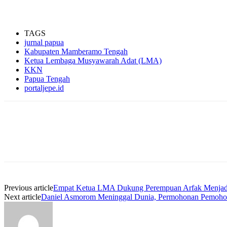
TAGS
jurnal papua
Kabupaten Mamberamo Tengah
Ketua Lembaga Musyawarah Adat (LMA)
KKN
Papua Tengah
portaljepe.id
Facebook
WhatsApp
Twitter
Print
Previous article
Empat Ketua LMA Dukung Perempuan Arfak Menjadi
Next article
Daniel Asmorom Meninggal Dunia, Permohonan Pemohon