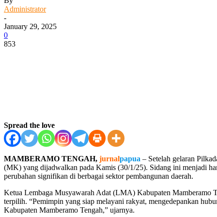
By
Administrator
-
January 29, 2025
0
853
Facebook
WhatsApp
Twitter
Print
Spread the love
MAMBERAMO TENGAH,
jurnal
papua
– Setelah gelaran Pilk
(MK) yang dijadwalkan pada Kamis (30/1/25). Sidang ini menjadi h
perubahan signifikan di berbagai sektor pembangunan daerah.
Ketua Lembaga Musyawarah Adat (LMA) Kabupaten Mamberamo Tenga
terpilih. “Pemimpin yang siap melayani rakyat, mengedepankan hubun
Kabupaten Mamberamo Tengah,” ujarnya.