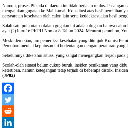
Namun, proses Pilkada di daerah ini tidak berjalan mulus. Pasang
mengajukan gugatan ke Mahkamah Konstitusi atas hasil pemilihan y
persyaratan kesehatan oleh calon lain serta ketidaksesuaian hasil pen
Salah satu poin utama dalam gugatan ini adalah dugaan bahwa calon 
ayat (2) huruf e PKPU Nomor 8 Tahun 2024. Menurut pemohon, Yonas 
Meski demikian, tim pemeriksa kesehatan yang ditunjuk Komisi P
Pemohon menilai keputusan ini bertentangan dengan peraturan yang be
Sebelumnya diketahui situasi yang sangat menegangkan terjadi pada
Seolah-olah situasi belum cukup buruk, insiden penikaman yang didug
ketertiban, namun ketegangan tetap terjadi di beberapa distrik. In
(JP02)