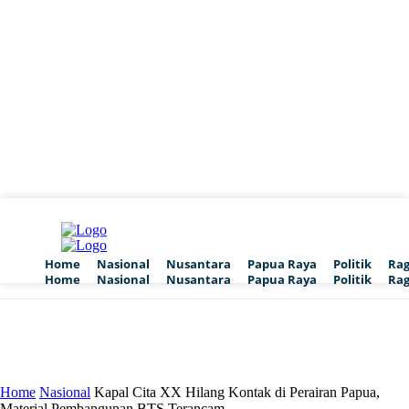
Home
Nasional
Nusantara
Papua Raya
Politik
Ra
Home
Nasional
Nusantara
Papua Raya
Politik
Ra
Home
Nasional
Kapal Cita XX Hilang Kontak di Perairan Papua,
Material Pembangunan BTS Terancam...