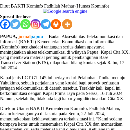
Dirut BAKTI Kominfo Fadhilah Mathar (Humas Kominfo)
Spread the love
PAPUA,
jurnal
papua
– Badan Aksesibilitas Telekomunikasi dan
Informasi (BAKTI) Kementerian Komunikasi dan Informatika
(Kominfo) menghadapi tantangan serius dalam upayanya
meningkatkan akses telekomunikasi di wilayah Papua. Kapal Cita XX,
yang membawa material penting untuk pembangunan Base
Transceiver Station (BTS), dilaporkan hilang kontak sejak Rabu, 17
Juli 2024.
Kapal jenis LCT GT 145 ini berlayar dari Pelabuhan Timika menuju
Yahukimo, sebuah perjalanan yang krusial bagi proyek perluasan
jaringan telekomunikasi di daerah tersebut. Terakhir kali, kapal ini
berkomunikasi dengan Kapal Prima Jaya pada Selasa, 16 Juli 2024.
Namun, setelah itu, tidak ada lagi kabar yang diterima dari Cita XX.
Direktur Utama BAKTI Kementerian Kominfo, Fadhilah Mathar,
dalam keterangannya di Jakarta pada Senin, 22 Juli 2024,
mengungkapkan kekhawatirannya terkait situasi ini. “Kami sedang
berupaya keras untuk menemukan Kapal Cita XX dan memastikan
keselamatan kru serta material yang dibawanya. Kehilangan ini