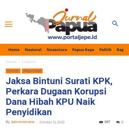
Home
Nasional
Nusantara
Papua Raya
Politik
Ragam
Home
Hukrim
Hukrim
Papua Raya
Jaksa Bintuni Surati KPK,
Perkara Dugaan Korupsi
Dana Hibah KPU Naik
Penyidikan
By
Administrator
-
597
October 12, 2023
0