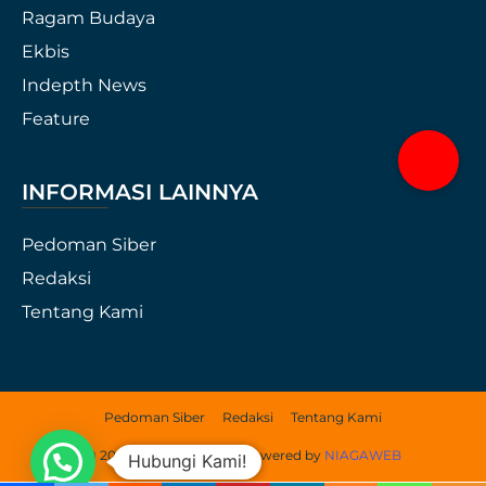
Ragam Budaya
Ekbis
Indepth News
Feature
INFORMASI LAINNYA
Pedoman Siber
Redaksi
Tentang Kami
Pedoman Siber
Redaksi
Tentang Kami
© 2021 Jurnal Papua ID. Powered by
NIAGAWEB
Hubungi Kami!