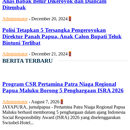
Alias Babak Belur Dikeroyok dan Diancam
Ditembak
Administrator
-
December 20, 2024
0
Polisi Tetapkan 5 Tersangka Pengeroyokan
Direktur Panah Papua, Anak Calon Bupati Teluk
Bintuni Terlibat
Administrator
-
December 21, 2024
0
BERITA TERBARU
Program CSR Pertamina Patra Niaga Regional
Papua Maluku Borong 5 Penghargaan ISRA 2026
Administrator
-
August 7, 2026
0
JAYAPURA, jurnalpapua - Pertamina Patra Niaga Regional Papua
Maluku berhasil memborong 5 penghargaan dalam ajang Indonesia
Social Responsibility Award (ISRA) 2026 yang diselenggarakan
Swissbel-Hotel...