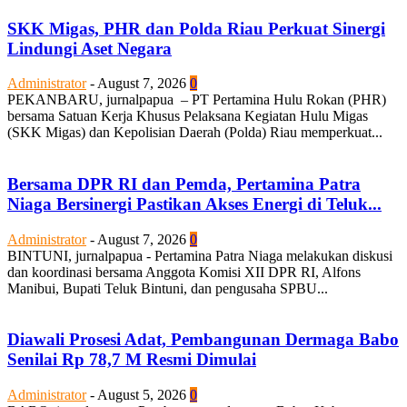
SKK Migas, PHR dan Polda Riau Perkuat Sinergi
Lindungi Aset Negara
Administrator
-
August 7, 2026
0
PEKANBARU, jurnalpapua – PT Pertamina Hulu Rokan (PHR)
bersama Satuan Kerja Khusus Pelaksana Kegiatan Hulu Migas
(SKK Migas) dan Kepolisian Daerah (Polda) Riau memperkuat...
Bersama DPR RI dan Pemda, Pertamina Patra
Niaga Bersinergi Pastikan Akses Energi di Teluk...
Administrator
-
August 7, 2026
0
BINTUNI, jurnalpapua - Pertamina Patra Niaga melakukan diskusi
dan koordinasi bersama Anggota Komisi XII DPR RI, Alfons
Manibui, Bupati Teluk Bintuni, dan pengusaha SPBU...
Diawali Prosesi Adat, Pembangunan Dermaga Babo
Senilai Rp 78,7 M Resmi Dimulai
Administrator
-
August 5, 2026
0