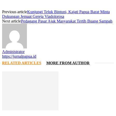
Previous article
Kunjungi Teluk Bintuni, Kajati Papua Barat Minta
Dukungan Jemaat Gereja Viadolorosa
Next article
Pedagang Pasar Ajak Masyarakat Tertib Buang Sampah
Administrator
https://jurnalpapua.id
RELATED ARTICLES
MORE FROM AUTHOR