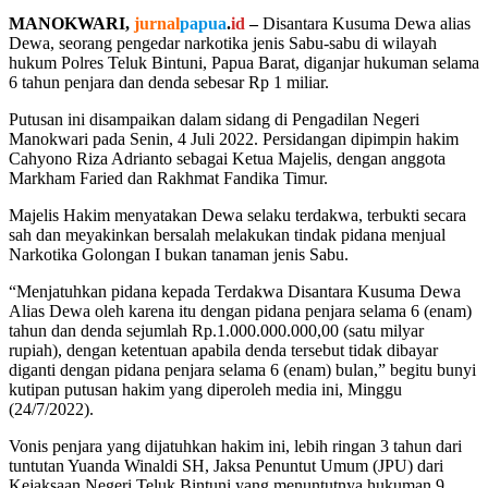
MANOKWARI,
jurnal
papua
.
id
–
Disantara Kusuma Dewa alias
Dewa, seorang pengedar narkotika jenis Sabu-sabu di wilayah
hukum Polres Teluk Bintuni, Papua Barat, diganjar hukuman selama
6 tahun penjara dan denda sebesar Rp 1 miliar.
Putusan ini disampaikan dalam sidang di Pengadilan Negeri
Manokwari pada Senin, 4 Juli 2022. Persidangan dipimpin hakim
Cahyono Riza Adrianto sebagai Ketua Majelis, dengan anggota
Markham Faried dan Rakhmat Fandika Timur.
Majelis Hakim menyatakan Dewa selaku terdakwa, terbukti secara
sah dan meyakinkan bersalah melakukan tindak pidana menjual
Narkotika Golongan I bukan tanaman jenis Sabu.
“Menjatuhkan pidana kepada Terdakwa Disantara Kusuma Dewa
Alias Dewa oleh karena itu dengan pidana penjara selama 6 (enam)
tahun dan denda sejumlah Rp.1.000.000.000,00 (satu milyar
rupiah), dengan ketentuan apabila denda tersebut tidak dibayar
diganti dengan pidana penjara selama 6 (enam) bulan,” begitu bunyi
kutipan putusan hakim yang diperoleh media ini, Minggu
(24/7/2022).
Vonis penjara yang dijatuhkan hakim ini, lebih ringan 3 tahun dari
tuntutan Yuanda Winaldi SH, Jaksa Penuntut Umum (JPU) dari
Kejaksaan Negeri Teluk Bintuni yang menuntutnya hukuman 9