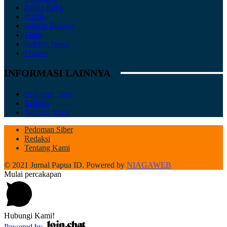
Papua Raya
Politik
Ragam Budaya
Ekbis
Indepth News
Feature
INFORMASI LAINNYA
Pedoman Siber
Redaksi
Tentang Kami
Pedoman Siber
Redaksi
Tentang Kami
© 2021 Jurnal Papua ID. Powered by
NIAGAWEB
Mulai percakapan
Hubungi Kami!
Powered by