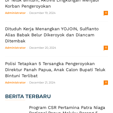
Di Teluk Bintuni, Aktivis Lingkungan Menjadi
Korban Pengeroyokan
-
Administrator
December 19, 2024
0
Dituduh Kerja Menangkan YOJOIN, Sulfianto
Alias Babak Belur Dikeroyok dan Diancam
Ditembak
-
Administrator
December 20, 2024
0
Polisi Tetapkan 5 Tersangka Pengeroyokan
Direktur Panah Papua, Anak Calon Bupati Teluk
Bintuni Terlibat
-
Administrator
December 21, 2024
0
BERITA TERBARU
Program CSR Pertamina Patra Niaga