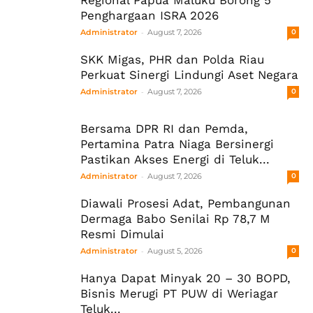
Regional Papua Maluku Borong 5
Penghargaan ISRA 2026
-
Administrator
August 7, 2026
0
SKK Migas, PHR dan Polda Riau
Perkuat Sinergi Lindungi Aset Negara
-
Administrator
August 7, 2026
0
Bersama DPR RI dan Pemda,
Pertamina Patra Niaga Bersinergi
Pastikan Akses Energi di Teluk...
-
Administrator
August 7, 2026
0
Diawali Prosesi Adat, Pembangunan
Dermaga Babo Senilai Rp 78,7 M
Resmi Dimulai
-
Administrator
August 5, 2026
0
Hanya Dapat Minyak 20 – 30 BOPD,
Bisnis Merugi PT PUW di Weriagar
Teluk...