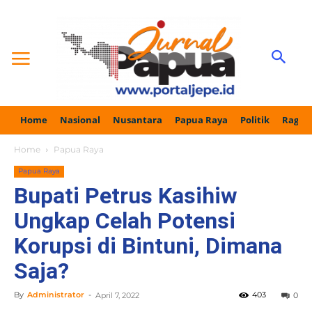
Home
Nasional
Nusantara
Papua Raya
Politik
Ragam
Home
Papua Raya
Papua Raya
Bupati Petrus Kasihiw
Ungkap Celah Potensi
Korupsi di Bintuni, Dimana
Saja?
By
Administrator
-
403
April 7, 2022
0