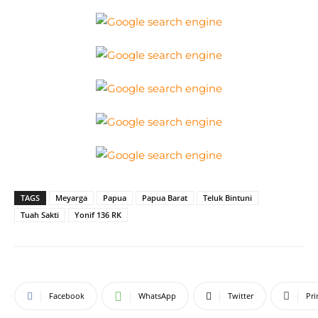
TAGS
Meyarga
Papua
Papua Barat
Teluk Bintuni
Tuah Sakti
Yonif 136 RK
Facebook
WhatsApp
Twitter
Pri