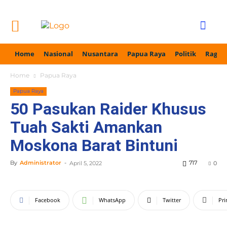
Home
Nasional
Nusantara
Papua Raya
Politik
Ragam
Home
Papua Raya
Papua Raya
50 Pasukan Raider Khusus
Tuah Sakti Amankan
Moskona Barat Bintuni
By
Administrator
-
717
April 5, 2022
0
Facebook
WhatsApp
Twitter
Pri