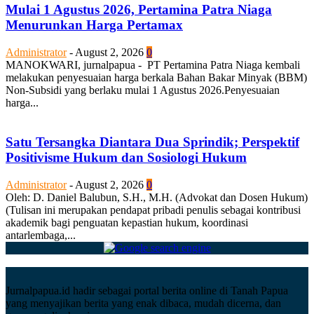
Mulai 1 Agustus 2026, Pertamina Patra Niaga
Menurunkan Harga Pertamax
Administrator
-
August 2, 2026
0
MANOKWARI, jurnalpapua - PT Pertamina Patra Niaga kembali
melakukan penyesuaian harga berkala Bahan Bakar Minyak (BBM)
Non-Subsidi yang berlaku mulai 1 Agustus 2026.Penyesuaian
harga...
Satu Tersangka Diantara Dua Sprindik; Perspektif
Positivisme Hukum dan Sosiologi Hukum
Administrator
-
August 2, 2026
0
Oleh: D. Daniel Balubun, S.H., M.H. (Advokat dan Dosen Hukum)
(Tulisan ini merupakan pendapat pribadi penulis sebagai kontribusi
akademik bagi penguatan kepastian hukum, koordinasi
antarlembaga,...
Jurnalpapua.id hadir sebagai portal berita online di Tanah Papua
yang menyajikan berita yang enak dibaca, mudah dicerna, dan