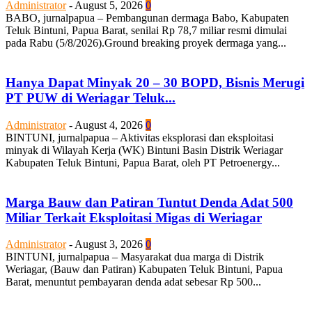
Administrator
-
August 5, 2026
0
BABO, jurnalpapua – Pembangunan dermaga Babo, Kabupaten
Teluk Bintuni, Papua Barat, senilai Rp 78,7 miliar resmi dimulai
pada Rabu (5/8/2026).Ground breaking proyek dermaga yang...
Hanya Dapat Minyak 20 – 30 BOPD, Bisnis Merugi
PT PUW di Weriagar Teluk...
Administrator
-
August 4, 2026
0
BINTUNI, jurnalpapua – Aktivitas eksplorasi dan eksploitasi
minyak di Wilayah Kerja (WK) Bintuni Basin Distrik Weriagar
Kabupaten Teluk Bintuni, Papua Barat, oleh PT Petroenergy...
Marga Bauw dan Patiran Tuntut Denda Adat 500
Miliar Terkait Eksploitasi Migas di Weriagar
Administrator
-
August 3, 2026
0
BINTUNI, jurnalpapua – Masyarakat dua marga di Distrik
Weriagar, (Bauw dan Patiran) Kabupaten Teluk Bintuni, Papua
Barat, menuntut pembayaran denda adat sebesar Rp 500...