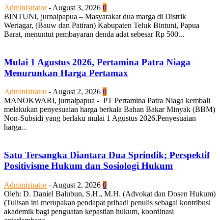
Administrator
-
August 3, 2026
0
BINTUNI, jurnalpapua – Masyarakat dua marga di Distrik
Weriagar, (Bauw dan Patiran) Kabupaten Teluk Bintuni, Papua
Barat, menuntut pembayaran denda adat sebesar Rp 500...
Mulai 1 Agustus 2026, Pertamina Patra Niaga
Menurunkan Harga Pertamax
Administrator
-
August 2, 2026
0
MANOKWARI, jurnalpapua - PT Pertamina Patra Niaga kembali
melakukan penyesuaian harga berkala Bahan Bakar Minyak (BBM)
Non-Subsidi yang berlaku mulai 1 Agustus 2026.Penyesuaian
harga...
Satu Tersangka Diantara Dua Sprindik; Perspektif
Positivisme Hukum dan Sosiologi Hukum
Administrator
-
August 2, 2026
0
Oleh: D. Daniel Balubun, S.H., M.H. (Advokat dan Dosen Hukum)
(Tulisan ini merupakan pendapat pribadi penulis sebagai kontribusi
akademik bagi penguatan kepastian hukum, koordinasi