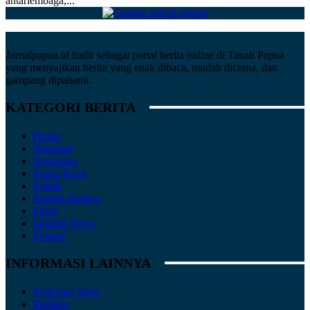
antarlembaga,...
Jurnalpapua.id hadir sebagai portal berita online di Tanah Papua
yang menyajikan berita yang enak dibaca, mudah dicerna, dan
gampang dipahami.
KATEGORI BERITA
Home
Nasional
Nusantara
Papua Raya
Politik
Ragam Budaya
Ekbis
Indepth News
Feature
INFORMASI LAINNYA
Pedoman Siber
Redaksi