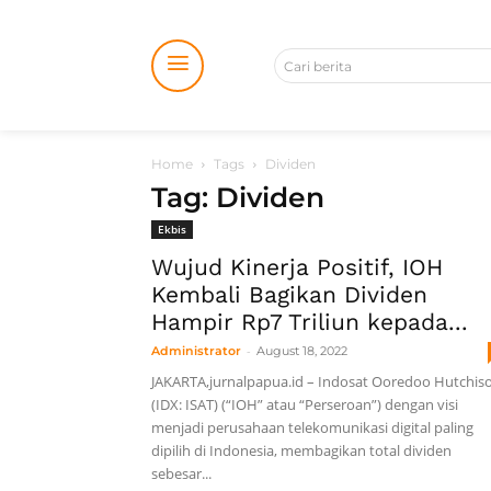
Cari berita
Home
Tags
Dividen
Tag: Dividen
Ekbis
Wujud Kinerja Positif, IOH
Kembali Bagikan Dividen
Hampir Rp7 Triliun kepada...
-
Administrator
August 18, 2022
JAKARTA,jurnalpapua.id – Indosat Ooredoo Hutchis
(IDX: ISAT) (“IOH” atau “Perseroan”) dengan visi
menjadi perusahaan telekomunikasi digital paling
dipilih di Indonesia, membagikan total dividen
sebesar...