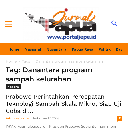
Home
Nasional
Nusantara
Papua Raya
Politik
Ragam
Home
Tags
Danantara program sampah kelurahan
Tag: Danantara program
sampah kelurahan
Nasional
Prabowo Perintahkan Percepatan
Teknologi Sampah Skala Mikro, Siap Uji
Coba di...
-
Administrator
February 12, 2026
0
JAKARTA,jurnalpapua.id – Presiden Prabowo Subianto memimpin