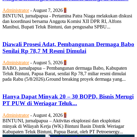
Administrator
-
August 7, 2026
0
BINTUNI, jurnalpapua - Pertamina Patra Niaga melakukan diskusi
dan koordinasi bersama Anggota Komisi XII DPR RI, Alfons
Manibui, Bupati Teluk Bintuni, dan pengusaha SPBU...
Diawali Prosesi Adat, Pembangunan Dermaga Babo
Senilai Rp 78,7 M Resmi Dimulai
Administrator
-
August 5, 2026
0
BABO, jurnalpapua – Pembangunan dermaga Babo, Kabupaten
Teluk Bintuni, Papua Barat, senilai Rp 78,7 miliar resmi dimulai
pada Rabu (5/8/2026).Ground breaking proyek dermaga yang...
Hanya Dapat Minyak 20 – 30 BOPD, Bisnis Merugi
PT PUW di Weriagar Teluk...
Administrator
-
August 4, 2026
0
BINTUNI, jurnalpapua – Aktivitas eksplorasi dan eksploitasi
minyak di Wilayah Kerja (WK) Bintuni Basin Distrik Weriagar
Kabupaten Teluk Bintuni, Papua Barat, oleh PT Petroenergy...