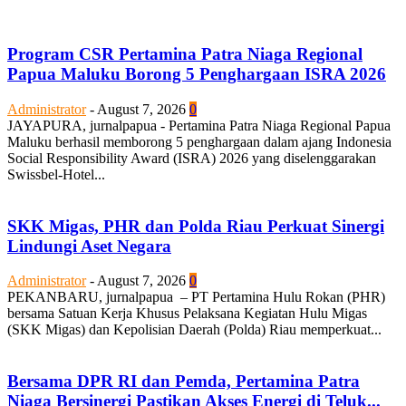
Program CSR Pertamina Patra Niaga Regional
Papua Maluku Borong 5 Penghargaan ISRA 2026
Administrator
-
August 7, 2026
0
JAYAPURA, jurnalpapua - Pertamina Patra Niaga Regional Papua
Maluku berhasil memborong 5 penghargaan dalam ajang Indonesia
Social Responsibility Award (ISRA) 2026 yang diselenggarakan
Swissbel-Hotel...
SKK Migas, PHR dan Polda Riau Perkuat Sinergi
Lindungi Aset Negara
Administrator
-
August 7, 2026
0
PEKANBARU, jurnalpapua – PT Pertamina Hulu Rokan (PHR)
bersama Satuan Kerja Khusus Pelaksana Kegiatan Hulu Migas
(SKK Migas) dan Kepolisian Daerah (Polda) Riau memperkuat...
Bersama DPR RI dan Pemda, Pertamina Patra
Niaga Bersinergi Pastikan Akses Energi di Teluk...