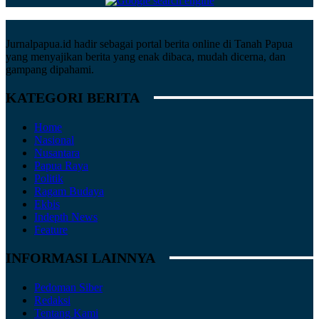
Jurnalpapua.id hadir sebagai portal berita online di Tanah Papua
yang menyajikan berita yang enak dibaca, mudah dicerna, dan
gampang dipahami.
KATEGORI BERITA
Home
Nasional
Nusantara
Papua Raya
Politik
Ragam Budaya
Ekbis
Indepth News
Feature
INFORMASI LAINNYA
Pedoman Siber
Redaksi
Tentang Kami