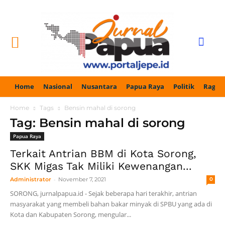
Home
Nasional
Nusantara
Papua Raya
Politik
Ragam
Home
Tags
Bensin mahal di sorong
Tag: Bensin mahal di sorong
Papua Raya
Terkait Antrian BBM di Kota Sorong,
SKK Migas Tak Miliki Kewenangan...
-
Administrator
November 7, 2021
0
SORONG, jurnalpapua.id - Sejak beberapa hari terakhir, antrian
masyarakat yang membeli bahan bakar minyak di SPBU yang ada di
Kota dan Kabupaten Sorong, mengular...